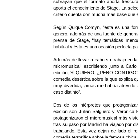
subrayan que el formato aporta frescu
aporta el conocimiento de Stage. La sele
criterio cuenta con mucha más base que el
Según Quique Comyn, “esta es una forma
género, además de una fuente de generac
prensa de Stage, “hay temáticas meno
habitual y ésta es una ocasión perfecta pa
Además de llevar a cabo su trabajo en la
micromusical, escribiendo junto a Carl
edición, SÍ QUIERO, ¿PERO CONTIGO?, pr
comedia desértica sobre la que explica qu
muy divertida; jamás me habría atrevido a
caso distinto”.
Dos de los intérpretes que protagoniz
edición son Julián Salguero y Verónica 
protagonizaron el micromusical más vi
tras su paso por Madrid ha viajado por di
trabajando. Esta vez dejan de lado el r
comedia terrorífica sobre la famosa chica 