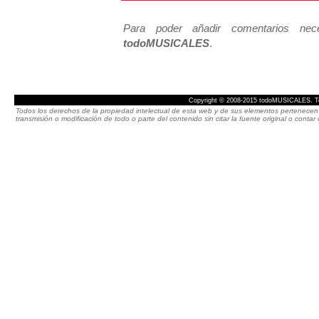
Para poder añadir comentarios neces
todoMUSICALES
.
Copyright © 2008-2015 todoMUSICALES. To
Todos los derechos de la propiedad intelectual de esta web y de sus elementos pertenecen 
transmisión o modificación de todo o parte del contenido sin citar la fuente original o cont