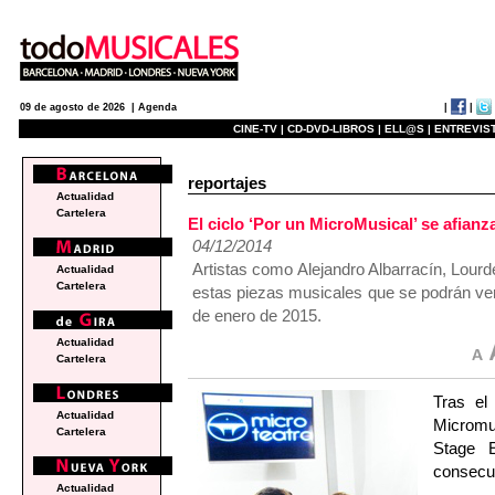
|
|
09 de agosto de 2026 |
Agenda
CINE-TV |
CD-DVD-LIBROS |
ELL@S |
ENTREVIST
reportajes
Actualidad
Cartelera
El ciclo ‘Por un MicroMusical’ se afian
04/12/2014
Artistas como Alejandro Albarracín, Lour
Actualidad
Cartelera
estas piezas musicales que se podrán ver 
de enero de 2015.
Actualidad
Cartelera
Tras el
Actualidad
Micromu
Cartelera
Stage 
consecut
Actualidad