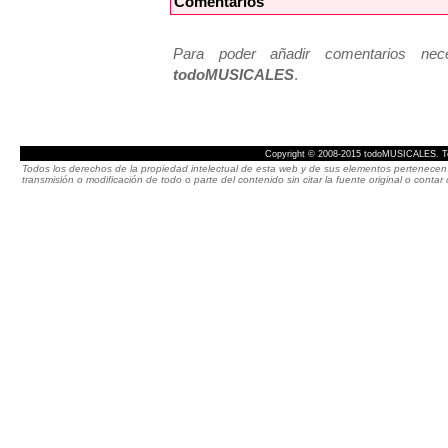
Comentarios
Para poder añadir comentarios neces
todoMUSICALES
.
Copyright © 2008-2015 todoMUSICALES. To
Todos los derechos de la propiedad intelectual de esta web y de sus elementos pertenecen 
transmisión o modificación de todo o parte del contenido sin citar la fuente original o cont