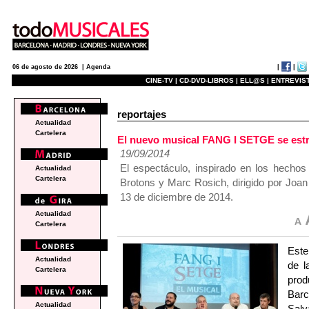
|
|
06 de agosto de 2026 |
Agenda
CINE-TV |
CD-DVD-LIBROS |
ELL@S |
ENTREVIST
reportajes
Actualidad
Cartelera
El nuevo musical FANG I SETGE se estre
19/09/2014
El espectáculo, inspirado en los hechos
Actualidad
Cartelera
Brotons y Marc Rosich, dirigido por Joan 
13 de diciembre de 2014.
Actualidad
Cartelera
Este
Actualidad
de 
Cartelera
prod
Bar
Actualidad
Sal