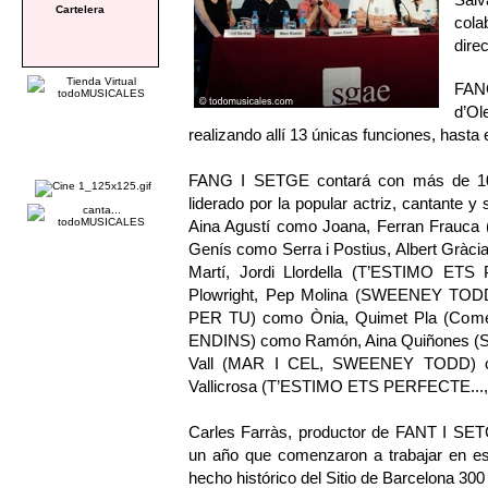
Cartelera
cola
dire
FAN
d’O
realizando allí 13 únicas funciones, hasta 
FANG I SETGE contará con más de 100
liderado por la popular actriz, cantante 
Aina Agustí como Joana, Ferran Frauca
Genís como Serra i Postius, Albert Gr
Martí, Jordi Llordella (T’ESTIMO E
Plowright, Pep Molina (SWEENEY TOD
PER TU) como Ònia, Quimet Pla (Come
ENDINS) como Ramón, Aina Quiñones (
Vall (MAR I CEL, SWEENEY TODD) co
Vallicrosa (T’ESTIMO ETS PERFECTE.
Carles Farràs, productor de FANT I SET
un año que comenzaron a trabajar en est
hecho histórico del Sitio de Barcelona 30