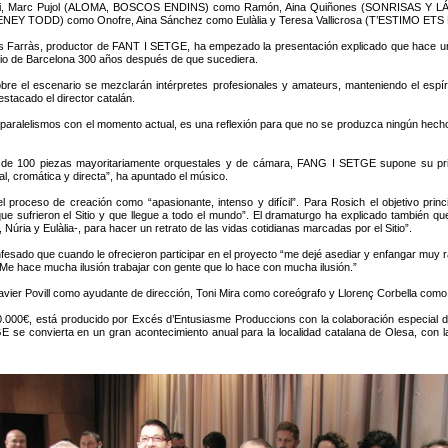
i, Marc Pujol (ALOMA, BOSCOS ENDINS) como Ramón, Aina Quiñones (SONRISAS Y LÁG
EY TODD) como Onofre, Aina Sánchez como Eulàlia y Teresa Vallicrosa (T’ESTIMO E
s Farràs, productor de FANT I SETGE, ha empezado la presentación explicado que hace u
Sitio de Barcelona 300 años después de que sucediera.
obre el escenario se mezclarán intérpretes profesionales y amateurs, manteniendo el espír
estacado el director catalán.
ralelismos con el momento actual, es una reflexión para que no se produzca ningún hecho s
 de 100 piezas mayoritariamente orquestales y de cámara, FANG I SETGE supone su prime
al, cromática y directa”, ha apuntado el músico.
 proceso de creación como “apasionante, intenso y difícil”. Para Rosich el objetivo prin
as que sufrieron el Sitio y que llegue a todo el mundo”. El dramaturgo ha explicado tambié
úria y Eulàlia-, para hacer un retrato de las vidas cotidianas marcadas por el Sitio”.
onfesado que cuando le ofrecieron participar en el proyecto “me dejé asediar y enfangar mu
: ”Me hace mucha ilusión trabajar con gente que lo hace con mucha ilusión.”
ier Povill como ayudante de dirección, Toni Mira como coreógrafo y Llorenç Corbella como d
00€, está producido por Excés d’Entusiasme Produccions con la colaboración especial de 
e convierta en un gran acontecimiento anual para la localidad catalana de Olesa, con l