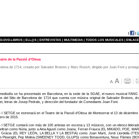
|
|
D-DVD-LIBROS |
ELL@S |
ENTREVISTAS |
MULTIMEDIA |
TODOS LOS MUSICALES |
ENLACE
atre de la Passió d’Olesa
celona de 1714, creado por Salvador Brotons y Marc Rosich, dirigido por Joan Font y protago
mediodía se ha presentado en Barcelona, en la sede de la SGAE, el nuevo musical FANG 
s del Sitio de Barcelona de 1714 que cuenta con música original de Salvador Brotons, d
et, letras de Josep Pedrals, y dirección del fundador de Comediants Joan Font.
I SETGE se estrenará en el Teatre de la Passió d’Olesa de Montserrat el 13 de diciembre de
ero de 2015.
I SETGE contará con más de 100 artistas en escena y 13 músicos, con un elenco liderado
 Beltran como Núria, junto a Aina Agustí como Joana, Ferran Frauca (EL MIKADO, POE, MAR I
t Gràcia (EL REY LEÓN, LA BELLA Y LA BESTIA) como Joan Martí, Jordi Llordella 
am Plowright, Pep Molina (SWEENEY TODD, GLUPS) como Bonaventura, Neus Pàmies (BO