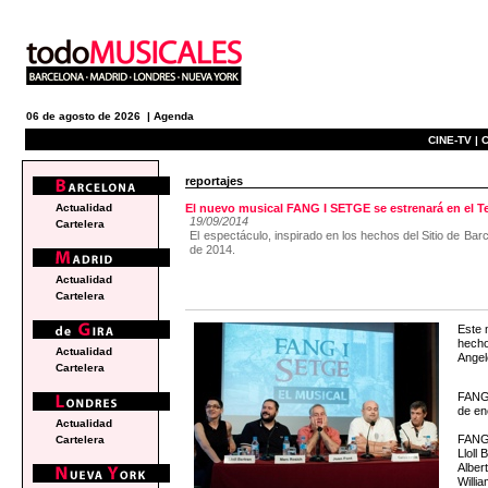
06 de agosto de 2026 |
Agenda
CINE-TV |
C
reportajes
Actualidad
El nuevo musical FANG I SETGE se estrenará en el Te
19/09/2014
Cartelera
El espectáculo, inspirado en los hechos del Sitio de Bar
de 2014.
Actualidad
Cartelera
Este 
hecho
Actualidad
Angel
Cartelera
FANG 
de en
Actualidad
FANG 
Cartelera
Lloll
Alber
Willi