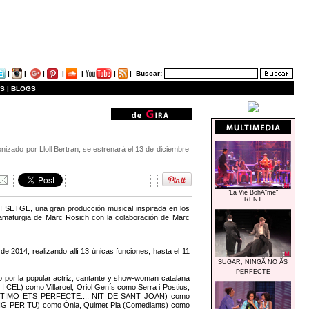
|
|
|
|
|
|
|
Buscar:
S |
BLOGS
nizado por Lloll Bertran, se estrenará el 13 de diciembre
"La Vie BohÃ¨me"
RENT
I SETGE, una gran producción musical inspirada en los
ramaturgia de Marc Rosich con la colaboración de Marc
 2014, realizando allí 13 únicas funciones, hasta el 11
SUGAR, NINGÃ NO ÃS
PERFECTE
 por la popular actriz, cantante y show-woman catalana
 CEL) como Villaroel, Oriol Genís como Serra i Postius,
(T’ESTIMO ETS PERFECTE..., NIT DE SANT JOAN) como
IG PER TU) como Ònia, Quimet Pla (Comediants) como