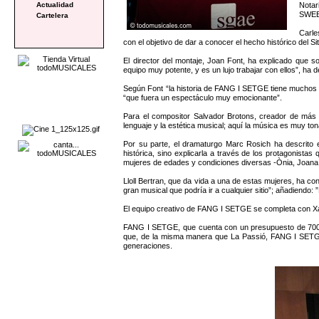
Notar
Actualidad
SWEEN
Cartelera
Carle
con el objetivo de dar a conocer el hecho histórico del 
El director del montaje, Joan Font, ha explicado que s
equipo muy potente, y es un lujo trabajar con ellos”, ha d
Según Font “la historia de FANG I SETGE tiene muchos pa
“que fuera un espectáculo muy emocionante”.
Para el compositor Salvador Brotons, creador de más
lenguaje y la estética musical; aquí la música es muy ton
Por su parte, el dramaturgo Marc Rosich ha descrito el
histórica, sino explicarla a través de los protagonist
mujeres de edades y condiciones diversas -Ònia, Joana, N
Lloll Bertran, que da vida a una de estas mujeres, ha c
gran musical que podría ir a cualquier sitio”; añadiendo
El equipo creativo de FANG I SETGE se completa con Xav
FANG I SETGE, que cuenta con un presupuesto de 700.0
que, de la misma manera que La Passió, FANG I SETGE s
generaciones.