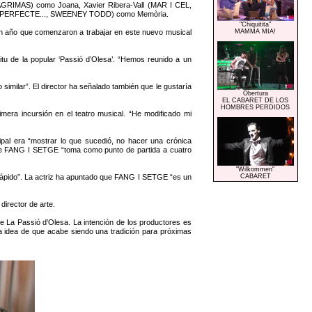
RIMAS) como Joana, Xavier Ribera-Vall (MAR I CEL,
TS PERFECTE..., SWEENEY TODD) como Memòria.
"Chiquitita"
n año que comenzaron a trabajar en este nuevo musical
MAMMA MIA!
itu de la popular ‘Passió d’Olesa’. “Hemos reunido a un
imilar”. El director ha señalado también que le gustaría
Obertura
EL CABARET DE LOS
HOMBRES PERDIDOS
ra incursión en el teatro musical. “He modificado mi
cipal era “mostrar lo que sucedió, no hacer una crónica
n que FANG I SETGE “toma como punto de partida a cuatro
"Wilkommen"
y rápido”. La actriz ha apuntado que FANG I SETGE “es un
CABARET
irector de arte.
La Passió d’Olesa. La intención de los productores es
a idea de que acabe siendo una tradición para próximas