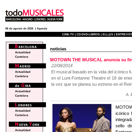
08 de agosto de 2026 |
Agenda
CINE-TV |
CD-DVD-LIBROS |
ELL@S |
ENTREVIST
noticias
Actualidad
Cartelera
MOTOWN THE MUSICAL anuncia su final 
22/08/2014
El musical basado en la vida del icónico 
Actualidad
Cartelera
en el Lunt-Fontanne Theatre el 18 de ene
la vez que se planea su estreno en el Rei
Actualidad
Cartelera
MOTOWN 
Actualidad
icónico
Cartelera
integrad
sello d
Actualidad
Fontann