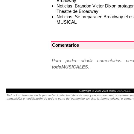
Broadway
Noticias: Brandon Victor Dixon prot
Theatre de Broadway
Noticias: Se prepara en Broadway el
MUSICAL
Comentarios
Para poder añadir comentarios neces
todoMUSICALES
.
Copyright © 2008-2015 todoMUSICALES. To
Todos los derechos de la propiedad intelectual de esta web y de sus elementos pertenecen 
transmisión o modificación de todo o parte del contenido sin citar la fuente original o cont