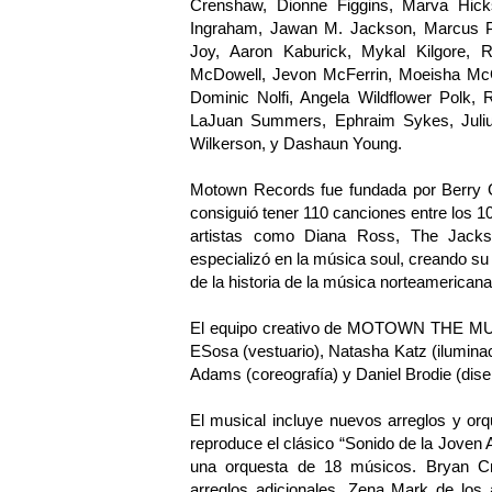
Crenshaw, Dionne Figgins, Marva Hick
Ingraham, Jawan M. Jackson, Marcus Pa
Joy, Aaron Kaburick, Mykal Kilgore, 
McDowell, Jevon McFerrin, Moeisha McG
Dominic Nolfi, Angela Wildflower Polk,
LaJuan Summers, Ephraim Sykes, Julius
Wilkerson, y Dashaun Young.
Motown Records fue fundada por Berry 
consiguió tener 110 canciones entre los 10
artistas como Diana Ross, The Jack
especializó en la música soul, creando su 
de la historia de la música norteamericana
El equipo creativo de MOTOWN THE MUSI
ESosa (vestuario), Natasha Katz (iluminac
Adams (coreografía) y Daniel Brodie (dis
El musical incluye nuevos arreglos y 
reproduce el clásico “Sonido de la Jove
una orquesta de 18 músicos. Bryan Cr
arreglos adicionales, Zena Mark de los 