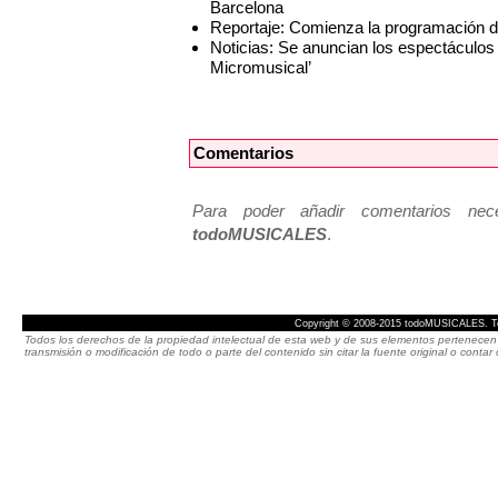
Barcelona
Reportaje: Comienza la programación d
Noticias: Se anuncian los espectáculos
Micromusical’
Comentarios
Para poder añadir comentarios neces
todoMUSICALES
.
Copyright © 2008-2015 todoMUSICALES. To
Todos los derechos de la propiedad intelectual de esta web y de sus elementos pertenecen 
transmisión o modificación de todo o parte del contenido sin citar la fuente original o cont