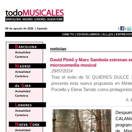
|
|
09 de agosto de 2026 |
Agenda
CINE-TV |
CD-DVD-LIBROS |
ELL@S |
ENTREVIST
noticias
Actualidad
Cartelera
David Pintó y Marc Sambola estrenan
microcomedia musical
29/07/2014
Actualidad
Tras el éxito de SI QUIERES DULCE
Cartelera
presenta esta nueva propuesta en Minit
Pociello y Elena Tarrats como protagonist
Actualidad
Cartelera
Actualidad
Despué
Cartelera
CALAMAR
program
de Min
Actualidad