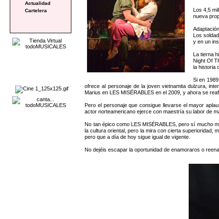
Actualidad
Los 4,5 mi
Cartelera
nueva prop
Adaptación
Los soldad
y en un in
La tierna 
Night Of T
la historia
Si en 1989
ofrece al personaje de la joven vietnamita dulzura, i
Marius en LES MISÉRABLES en el 2009, y ahora se reafi
Pero el personaje que consigue llevarse el mayor aplau
actor norteamericano ejerce con maestría su labor de ma
No tan épico como LES MISÉRABLES, pero sí mucho más r
la cultura oriental, pero la mira con cierta superioridad,
pero que a día de hoy sigue igual de vigente.
No dejéis escapar la oportunidad de enamoraros o reen