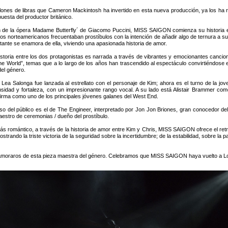
llones de libras que Cameron Mackintosh ha invertido en esta nueva producción, ya los ha r
uesta del productor británico.
 de la ópera Madame Butterfly´ de Giacomo Puccini, MISS SAIGON comienza su historia e
os norteamericanos frecuentaban prostíbulos con la intención de añadir algo de ternura a sus
stante se enamora de ella, viviendo una apasionada historia de amor.
historia entre los dos protagonistas es narrada a través de vibrantes y emocionantes canci
he World”, temas que a lo largo de los años han trascendido al espectáculo convirtiéndos
 del género.
 Lea Salonga fue lanzada al estrellato con el personaje de Kim; ahora es el turno de la j
ntensidad y fortaleza, con un impresionante rango vocal. A su lado está Alistair Brammer 
rma como uno de los principales jóvenes galanes del West End.
so del público es el de The Engineer, interpretado por Jon Jon Briones, gran conocedor del
estro de ceremonias / dueño del prostíbulo.
omántico, a través de la historia de amor entre Kim y Chris, MISS SAIGON ofrece el retrat
 mostrando la triste victoria de la seguridad sobre la incertidumbre; de la estabilidad, sobre la
amoraros de esta pieza maestra del género. Celebramos que MISS SAIGON haya vuelto a Lon