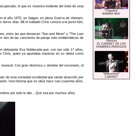
ecuperado; lo que es muestra evidente del éxito de esta
"Chiquitita"
MAMMA MIA!
n el año 1975, en Saigon, en plena Guerra de Vietnam.
 duros días. Allí el soldado Chris conoce a la joven Kim,
ones, entre las que destacan “Sun and Moon” y “The Last
e en dos de las canciones de pareja más emblemáticas de
Obertura
EL CABARET DE LOS
HOMBRES PERDIDOS
oven debutante Eva Noblezada que, con tan sólo 17 años,
como Chris, quien ya apuntaba maneras en su debut como
 musical. Con gran destreza y dominio del escenario, el
"Wilkommen"
o de esta sociedad occidental que siente atracción por
CABARET
 pasión. Una historia que se sitúa hace casi cuarenta años,
dres por todo lo alto... Que sea por muchos años.