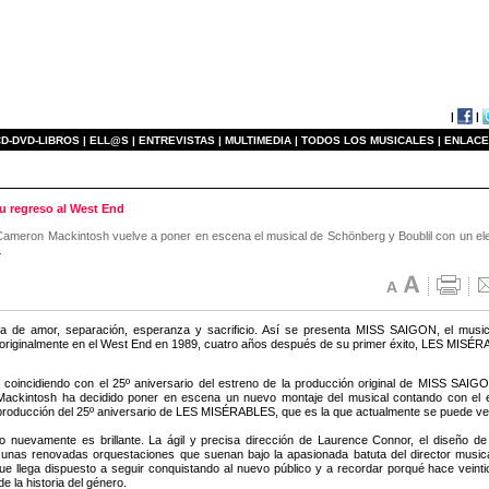
|
|
D-DVD-LIBROS |
ELL@S |
ENTREVISTAS |
MULTIMEDIA |
TODOS LOS MUSICALES |
ENLACE
u regreso al West End
 Cameron Mackintosh vuelve a poner en escena el musical de Schönberg y Boublil con un el
.
ia de amor, separación, esperanza y sacrificio. Así se presenta MISS SAIGON, el musica
originalmente en el West End en 1989, cuatro años después de su primer éxito, LES MISÉ
 coincidiendo con el 25º aniversario del estreno de la producción original de MISS SAIG
ackintosh ha decidido poner en escena un nuevo montaje del musical contando con el e
roducción del 25º aniversario de LES MISÉRABLES, que es la que actualmente se puede ve
do nuevamente es brillante. La ágil y precisa dirección de Laurence Connor, el diseño de
 unas renovadas orquestaciones que suenan bajo la apasionada batuta del director music
 llega dispuesto a seguir conquistando al nuevo público y a recordar porqué hace veinti
e la historia del género.