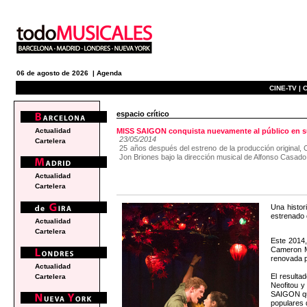
06 de agosto de 2026 |
Agenda
CINE-TV |
C
espacio crítico
Actualidad
MISS SAIGON conquista nuevamente al público en s
23/05/2014
Cartelera
25 años después del estreno de la producción original,
Jon Briones bajo la dirección musical de Alfonso Casado
Actualidad
Cartelera
Una histor
estrenado 
Actualidad
Cartelera
Este 2014,
Cameron M
renovada p
Actualidad
El resulta
Cartelera
Neofitou y
SAIGON que
populares d