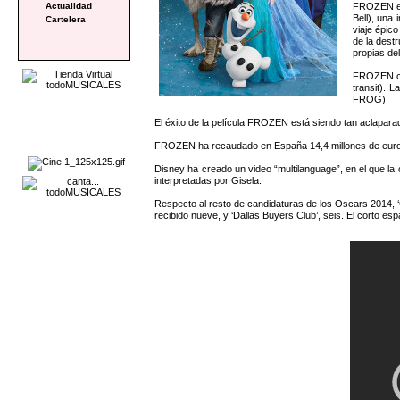
FROZEN es 
Actualidad
Bell), una
Cartelera
viaje épico
de la dest
propias de
FROZEN cu
transit).
FROG).
El éxito de la película FROZEN está siendo tan aclaparad
FROZEN ha recaudado en España 14,4 millones de euros, 
Disney ha creado un video “multilanguage”, en el que la 
interpretadas por Gisela.
Respecto al resto de candidaturas de los Oscars 2014, ‘G
recibido nueve, y ‘Dallas Buyers Club’, seis. El corto es