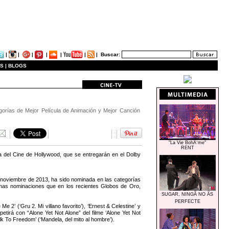
|
|
|
|
|
|
|
Buscar:
S |
BLOGS
gorías de Mejor Película de Animación y Mejor Canción
"La Vie BohÃ¨me"
RENT
 del Cine de Hollywood, que se entregarán en el Dolby
 noviembre de 2013, ha sido nominada en las categorías
ismas nominaciones que en los recientes Globos de Oro,
SUGAR, NINGÃ NO ÃS
PERFECTE
 2’ (‘Gru 2. Mi villano favorito’), ‘Ernest & Celestine’ y
etirá con “Alone Yet Not Alone” del filme ‘Alone Yet Not
k To Freedom’ (‘Mandela, del mito al hombre’).