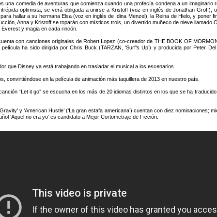
una comedia de aventuras que comienza cuando una profecía condena a un imaginario rein
 intrépida optimista, se verá obligada a unirse a Kristoff (voz en inglés de Jonathan Groff)
 para hallar a su hermana Elsa (voz en inglés de Idina Menzel), la Reina de Hielo, y poner fin
rucción, Anna y Kristoff se toparán con místicos trols, un divertido muñeco de nieve llamado
l Everest y magia en cada rincón.
enta con canciones originales de Robert Lopez (co-creador de THE BOOK OF MORMON 
 La película ha sido dirigida por Chris Buck (TARZAN, ‘Surf’s Up’) y producida por P
or que Disney ya está trabajando en trasladar el musical a los escenarios.
convirtiéndose en la película de animación más taquillera de 2013 en nuestro país.
canción “Let it go” se escucha en los más de 20 idiomas distintos en los que se ha traducido
ravity’ y ‘American Hustle’ (‘La gran estafa americana’) cuentan con diez nominaciones; mie
pañol ‘Aquel no era yo’ es candidato a Mejor Cortometraje de Ficción.