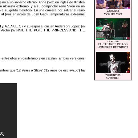
o a un invierno eterno. Anna (voz en inglés de Kristen
, un alpinista extremo, y a su compinche reno Sven en un
 a su gélido maleficio. En una carrera por salvar el reino
"Chiquitita"
 Olaf (voz en inglés de Josh Gad), temperaturas extremas
MAMMA MIA!
y AVENUE Q) y su esposa Kristen Anderson-Lopez (in
eter Del Vecho (WINNIE THE POH, THE PRINCESS AND THE
Obertura
EL CABARET DE LOS
HOMBRES PERDIDOS
, entre ellos en castellano y en catalán, ambas versiones
ntras que ‘12 Years a Slave’ (‘12 años de esclavitud’) ha
"Wilkommen"
CABARET