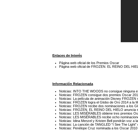
Enlaces de Interés
Página web oficial de los Premios Oscar
Página web oficial de FROZEN. EL REINO DEL HI
Información Relacionada
Noticias: INTO THE WOODS no consigue ninguna est
Noticias: FROZEN consigue dos premios Oscar 20
Noticias: La película de animación Disney FROZEN 
Noticias: FROZEN logra el Globo de Oro 2014 a la M
Noticias: FROZEN recibe dos nominaciones a los G
Noticias: FROZEN. EL REINO DEL HIELO anuncia s
Noticias: LES MISÉRABLES obtiene tres premios O
Noticias: LES MISÉRABLES recibe ocho nominacion
Noticias: Idina Menzel y Kristen Bell pondrán voz a
Noticias: La canción de TANGLED “I See The Light”
Noticias: Penélope Cruz nominada a los Oscar 2010 