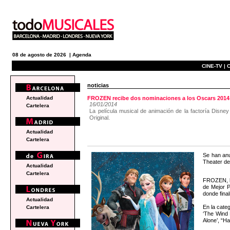
08 de agosto de 2026 |
Agenda
CINE-TV |
C
noticias
Actualidad
FROZEN recibe dos nominaciones a los Oscars 2014
16/01/2014
Cartelera
La película musical de animación de la factoría Disn
Original.
Actualidad
Cartelera
Se han anu
Theater de
Actualidad
Cartelera
FROZEN, la
de Mejor P
donde final
Actualidad
En la categ
Cartelera
‘The Wind 
Alone’, “H