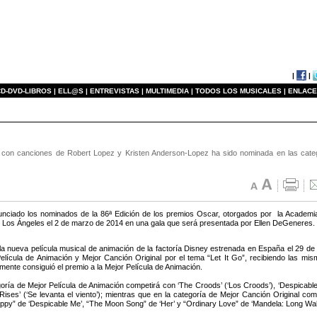
|
|
D-DVD-LIBROS |
ELL@S |
ENTREVISTAS |
MULTIMEDIA |
TODOS LOS MUSICALES |
ENLACE
ey con canciones de Robert Lopez y Kristen Anderson-Lopez ha sido nominada en las cate
nciado los nominados de la 86ª Edición de los premios Oscar, otorgados por la Academia
 Los Ángeles el 2 de marzo de 2014 en una gala que será presentada por Ellen DeGeneres.
 nueva película musical de animación de la factoría Disney estrenada en España el 29 de
elícula de Animación y Mejor Canción Original por el tema “Let It Go”, recibiendo las m
mente consiguió el premio a la Mejor Película de Animación.
oría de Mejor Película de Animación competirá con ‘The Croods’ (‘Los Croods’), ‘Despicable Me
Rises’ (‘Se levanta el viento’); mientras que en la categoría de Mejor Canción Original comp
appy” de ‘Despicable Me’, “The Moon Song” de ‘Her’ y “Ordinary Love” de ‘Mandela: Long Wal