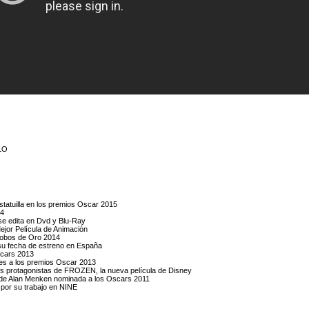
ELO
atuilla en los premios Oscar 2015
14
se edita en Dvd y Blu-Ray
ejor Película de Animación
lobos de Oro 2014
u fecha de estreno en España
scars 2013
es a los premios Oscar 2013
 las protagonistas de FROZEN, la nueva película de Disney
 de Alan Menken nominada a los Oscars 2011
por su trabajo en NINE