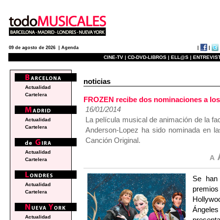
|
|
09 de agosto de 2026 |
Agenda
CINE-TV |
CD-DVD-LIBROS |
ELL@S |
ENTREVIST
noticias
Actualidad
Cartelera
FROZEN recibe dos nominaciones a los
16/01/2014
La película musical de animación de la f
Actualidad
Cartelera
Anderson-Lopez ha sido nominada en las
Canción Original.
Actualidad
Cartelera
Se han 
Actualidad
premio
Cartelera
Hollywo
Ángele
Actualidad
present