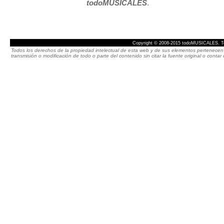
todoMUSICALES
.
Copyright © 2008-2015 todoMUSICALES. To
Todos los derechos de la propiedad intelectual de esta web y de sus elementos pertenecen 
transmisión o modificación de todo o parte del contenido sin citar la fuente original o cont