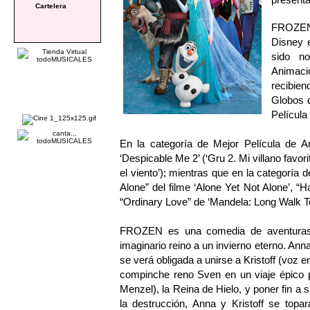
Cartelera
FROZEN, 
Disney 
sido n
Animaci
recibie
Globos d
Película
En la categoría de Mejor Película de A
‘Despicable Me 2’ (‘Gru 2. Mi villano favori
el viento’); mientras que en la categoría
Alone” del filme ‘Alone Yet Not Alone’, 
“Ordinary Love” de ‘Mandela: Long Walk To
FROZEN es una comedia de aventuras
imaginario reino a un invierno eterno. Anna
se verá obligada a unirse a Kristoff (voz e
compinche reno Sven en un viaje épico p
Menzel), la Reina de Hielo, y poner fin a s
la destrucción, Anna y Kristoff se topa