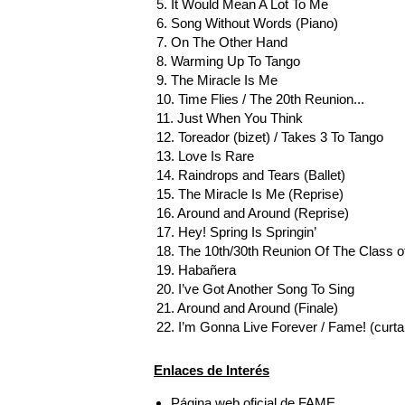
5. It Would Mean A Lot To Me
6. Song Without Words (Piano)
7. On The Other Hand
8. Warming Up To Tango
9. The Miracle Is Me
10. Time Flies / The 20th Reunion...
11. Just When You Think
12. Toreador (bizet) / Takes 3 To Tango
13. Love Is Rare
14. Raindrops and Tears (Ballet)
15. The Miracle Is Me (Reprise)
16. Around and Around (Reprise)
17. Hey! Spring Is Springin’
18. The 10th/30th Reunion Of The Class of
19. Habañera
20. I’ve Got Another Song To Sing
21. Around and Around (Finale)
22. I’m Gonna Live Forever / Fame! (curtai
Enlaces de Interés
Página web oficial de FAME