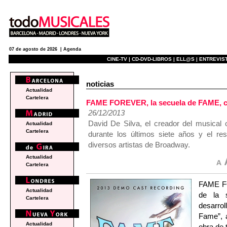
07 de agosto de 2026 |
Agenda
CINE-TV |
CD-DVD-LIBROS |
ELL@S |
ENTREVIST
noticias
Actualidad
Cartelera
FAME FOREVER, la secuela de FAME, c
26/12/2013
David De Silva, el creador del musical 
Actualidad
Cartelera
durante los últimos siete años y el r
diversos artistas de Broadway.
Actualidad
Cartelera
FAME F
Actualidad
de la 
Cartelera
desarro
Fame”, a
Actualidad
obra de 