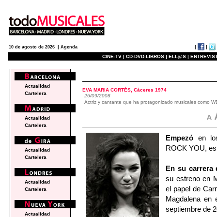
|
|
10 de agosto de 2026 |
Agenda
CINE-TV |
CD-DVD-LIBROS |
ELL@S |
ENTREVIST
actualidad
Actualidad
EVA MARIA CORTÉS, Cáceres 1974
Cartelera
26/09/2008
Actriz y cantante que ha protagonizado musicales c
Actualidad
Cartelera
Empezó
en lo
ROCK YOU, estre
Actualidad
Cartelera
En su carrera 
su estreno en 
Actualidad
el papel de Ca
Cartelera
Magdalena en
septiembre de 2
Actualidad