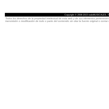
Copyright © 2008-2015 todoMUSICALES. To
Todos los derechos de la propiedad intelectual de esta web y de sus elementos pertenecen 
transmisión o modificación de todo o parte del contenido sin citar la fuente original o cont