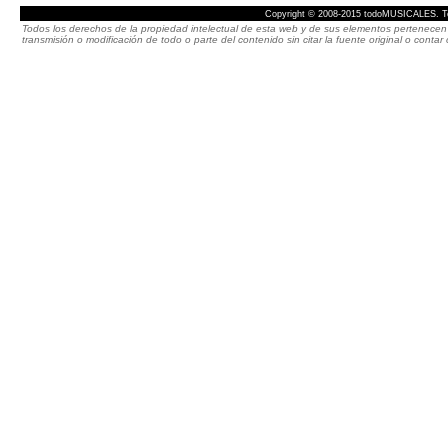
Copyright © 2008-2015 todoMUSICALES. To
Todos los derechos de la propiedad intelectual de esta web y de sus elementos pertenecen 
transmisión o modificación de todo o parte del contenido sin citar la fuente original o cont