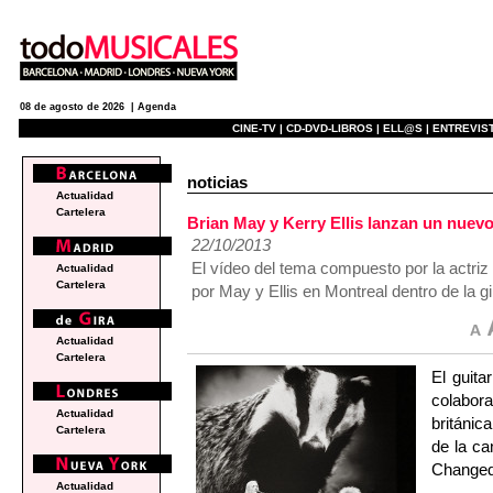
08 de agosto de 2026 |
Agenda
CINE-TV |
CD-DVD-LIBROS |
ELL@S |
ENTREVIST
noticias
Actualidad
Cartelera
Brian May y Kerry Ellis lanzan un nue
22/10/2013
El vídeo del tema compuesto por la actriz
Actualidad
Cartelera
por May y Ellis en Montreal dentro de la gi
Actualidad
Cartelera
El guita
colabora
Actualidad
británic
Cartelera
de la ca
Changed
Actualidad