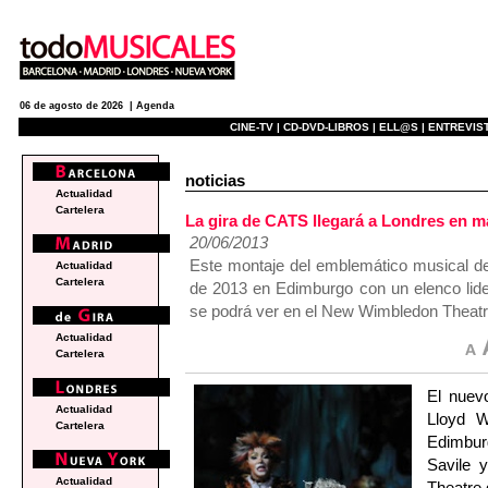
06 de agosto de 2026 |
Agenda
CINE-TV |
CD-DVD-LIBROS |
ELL@S |
ENTREVIST
noticias
Actualidad
Cartelera
La gira de CATS llegará a Londres en m
20/06/2013
Este montaje del emblemático musical de
Actualidad
Cartelera
de 2013 en Edimburgo con un elenco lide
se podrá ver en el New Wimbledon Theatr
Actualidad
Cartelera
El nuev
Actualidad
Lloyd W
Cartelera
Edimbur
Savile 
Actualidad
Theatre 