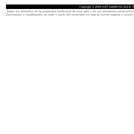
Copyright © 2008-2015 todoMUSICALES. To
Todos los derechos de la propiedad intelectual de esta web y de sus elementos pertenecen 
transmisión o modificación de todo o parte del contenido sin citar la fuente original o cont