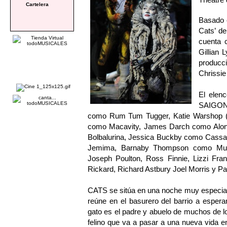
Cartelera
Basado e
Cats’ d
cuenta c
Gillian 
producc
Chrissie
El elen
SAIGON)
como Rum Tum Tugger, Katie Warshop 
como Macavity, James Darch como Alonz
Bolbalurina, Jessica Buckby como Cassa
Jemima, Barnaby Thompson como Mung
Joseph Poulton, Ross Finnie, Lizzi Fran
Rickard, Richard Astbury Joel Morris y P
CATS se sitúa en una noche muy especial, l
reúne en el basurero del barrio a espera
gato es el padre y abuelo de muchos de los
felino que va a pasar a una nueva vida en