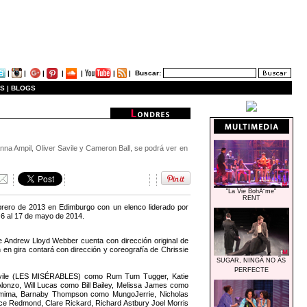
|
|
|
|
|
|
|
Buscar:
S |
BLOGS
na Ampil, Oliver Savile y Cameron Ball, se podrá ver en
"La Vie BohÃ¨me"
RENT
brero de 2013 en Edimburgo con un elenco liderado por
 6 al 17 de mayo de 2014.
de Andrew Lloyd Webber cuenta con dirección original de
 en gira contará con dirección y coreografía de Chrissie
SUGAR, NINGÃ NO ÃS
PERFECTE
Savile (LES MISÉRABLES) como Rum Tum Tugger, Katie
zo, Will Lucas como Bill Bailey, Melissa James como
emima, Barnaby Thompson como MungoJerrie, Nicholas
ice Redmond, Clare Rickard, Richard Astbury Joel Morris