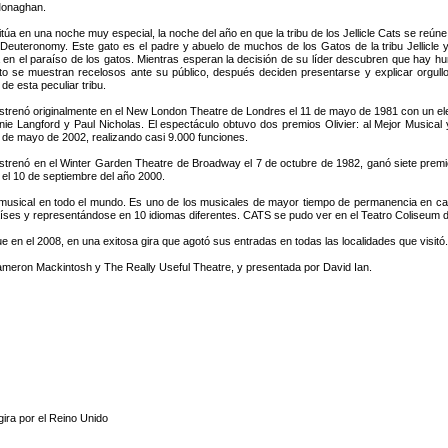
Monaghan.
úa en una noche muy especial, la noche del año en que la tribu de los Jellicle Cats se reúne e
 Deuteronomy. Este gato es el padre y abuelo de muchos de los Gatos de la tribu Jellicle y
 en el paraíso de los gatos. Mientras esperan la decisión de su líder descubren que hay
 se muestran recelosos ante su público, después deciden presentarse y explicar orgullo
de esta peculiar tribu.
trenó originalmente en el New London Theatre de Londres el 11 de mayo de 1981 con un ele
nie Langford y Paul Nicholas. El espectáculo obtuvo dos premios Olivier: al Mejor Musical
1 de mayo de 2002, realizando casi 9.000 funciones.
trenó en el Winter Garden Theatre de Broadway el 7 de octubre de 1982, ganó siete premio
 el 10 de septiembre del año 2000.
sical en todo el mundo. Es uno de los musicales de mayor tiempo de permanencia en cart
ses y representándose en 10 idiomas diferentes. CATS se pudo ver en el Teatro Coliseum d
 en el 2008, en una exitosa gira que agotó sus entradas en todas las localidades que visitó
ameron Mackintosh y The Really Useful Theatre, y presentada por David Ian.
ira por el Reino Unido