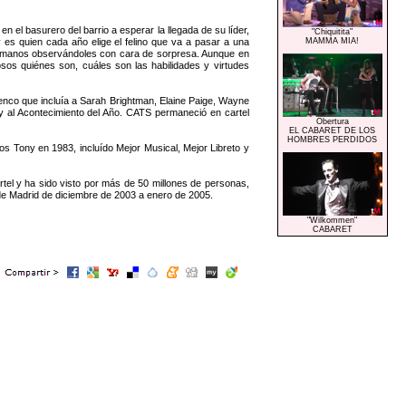
n el basurero del barrio a esperar la llegada de su líder,
"Chiquitita"
 es quien cada año elige el felino que va a pasar a una
MAMMA MIA!
 humanos observándoles con cara de sorpresa. Aunque en
sos quiénes son, cuáles son las habilidades y virtudes
nco que incluía a Sarah Brightman, Elaine Paige, Wayne
 y al Acontecimiento del Año. CATS permaneció en cartel
Obertura
EL CABARET DE LOS
HOMBRES PERDIDOS
s Tony en 1983, incluído Mejor Musical, Mejor Libreto y
el y ha sido visto por más de 50 millones de personas,
e Madrid de diciembre de 2003 a enero de 2005.
.
"Wilkommen"
CABARET