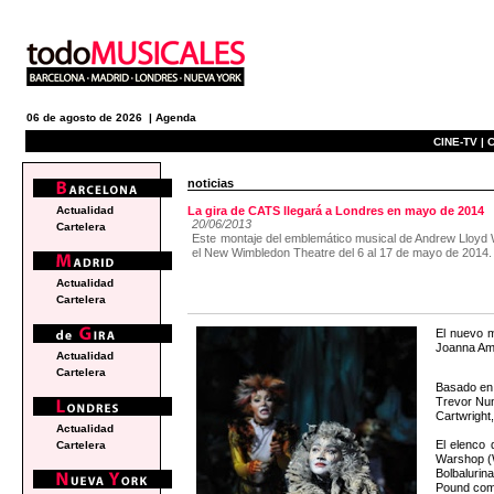
06 de agosto de 2026 |
Agenda
CINE-TV |
C
noticias
Actualidad
La gira de CATS llegará a Londres en mayo de 2014
20/06/2013
Cartelera
Este montaje del emblemático musical de Andrew Lloyd W
el New Wimbledon Theatre del 6 al 17 de mayo de 2014.
Actualidad
Cartelera
El nuevo m
Joanna Amp
Actualidad
Cartelera
Basado en 
Trevor Nun
Cartwright,
Actualidad
El elenco
Cartelera
Warshop (
Bolbaluri
Pound como