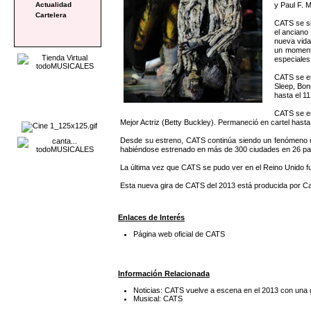
y Paul F. 
Actualidad
Cartelera
CATS se sit
el anciano
nueva vida
un momento
especiales 
CATS se es
Sleep, Bon
hasta el 1
CATS se es
Mejor Actriz (Betty Buckley). Permaneció en cartel hasta
Desde su estreno, CATS continúa siendo un fenómeno mu
habiéndose estrenado en más de 300 ciudades en 26 paí
La última vez que CATS se pudo ver en el Reino Unido fue
Esta nueva gira de CATS del 2013 está producida por C
Enlaces de Interés
Página web oficial de CATS
Información Relacionada
Noticias: CATS vuelve a escena en el 2013 con una g
Musical: CATS