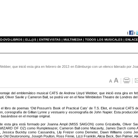
|
|
D-DVD-LIBROS |
ELL@S |
ENTREVISTAS |
MULTIMEDIA |
TODOS LOS MUSICALES |
ENLACE
ebber, que inició esta gira en febrero de 2013 en Edimburgo con un elenco liderado por Joan
ontaje del emblemático musical CATS de Andrew Lloyd Webber, que inició esta gira en fe
il, Oliver Savile y Cameron Ball, se podrá ver en el New Wimbledon Theatre de Londres del
el libro de poemas ‘Old Possum’s Book of Practical Cats’ de T.S. Eliot, el musical CATS 
n, coreografía de Gillian Lynne y vestuario y escenografía de John Napier. Esta producción
 basándose en el montaje original.
 de esta gira está formado por Joanna Ampil (MISS SAIGON) como Grizabella, Oliver 
WIZARD OF OZ) como Rumpleteazer, Cameron Ball como Macavity, James Darch como Alon
na, Jessica Buckby como Cassandra, Lily Freizer como Demeter, Dawn Williams como J
 Old Deutoronomy, Joseph Poulton, Ross Finnie, Lizzi Franklin, Alicia Beck, Ben Palmer, Al