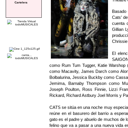
Cartelera
Basado e
Cats’ d
cuenta c
Gillian 
producc
Chrissie
El elen
SAIGON)
como Rum Tum Tugger, Katie Warshop 
como Macavity, James Darch como Alonz
Bolbalurina, Jessica Buckby como Cassa
Jemima, Barnaby Thompson como Mung
Joseph Poulton, Ross Finnie, Lizzi Fran
Rickard, Richard Astbury Joel Morris y P
CATS se sitúa en una noche muy especial, l
reúne en el basurero del barrio a espera
gato es el padre y abuelo de muchos de los
felino que va a pasar a una nueva vida en