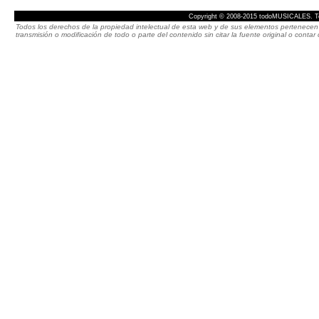
Copyright © 2008-2015 todoMUSICALES. To
Todos los derechos de la propiedad intelectual de esta web y de sus elementos pertenecen 
transmisión o modificación de todo o parte del contenido sin citar la fuente original o cont