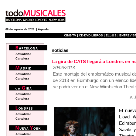
08 de agosto de 2026 |
Agenda
CINE-TV |
CD-DVD-LIBROS |
ELL@S |
ENTREVIST
noticias
Actualidad
Cartelera
La gira de CATS llegará a Londres en m
20/06/2013
Este montaje del emblemático musical de
Actualidad
Cartelera
de 2013 en Edimburgo con un elenco lide
se podrá ver en el New Wimbledon Theatr
Actualidad
Cartelera
El nuev
Actualidad
Lloyd W
Cartelera
Edimbur
Savile 
Actualidad
Theatre 