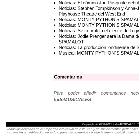
Noticias: El cómico Joe Pasquale deb
Noticias: Stephen Tompkinson y Anna
Playhouse Theatre del West End
Noticias: MONTY PYTHON’S SPAMALOT 
Noticias: MONTY PYTHON’S SPAMALOT 
Noticias: Se completa el elenco de la 
Noticias: Jodie Prenger será la Dama de
SPAMALOT
Noticias: La producción londinense de
Musical: MONTY PYTHON´S SPAMA
Comentarios
Para poder añadir comentarios neces
todoMUSICALES
.
Copyright © 2008-2015 todoMUSICALES. To
Todos los derechos de la propiedad intelectual de esta web y de sus elementos pertenecen 
transmisión o modificación de todo o parte del contenido sin citar la fuente original o cont