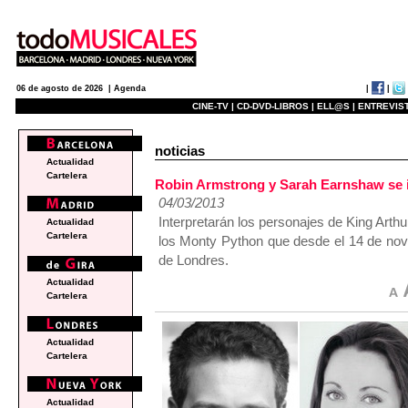
|
|
06 de agosto de 2026 |
Agenda
CINE-TV |
CD-DVD-LIBROS |
ELL@S |
ENTREVIST
noticias
Actualidad
Cartelera
Robin Armstrong y Sarah Earnshaw se 
04/03/2013
Interpretarán los personajes de King Arthu
Actualidad
Cartelera
los Monty Python que desde el 14 de nov
de Londres.
Actualidad
Cartelera
Actualidad
Cartelera
Actualidad