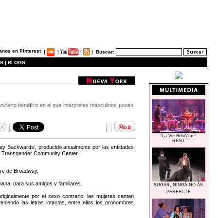
|
|
|
|
Buscar:
S |
BLOGS
ncierto benéfico en el que intérpretes masculinos ponen
"La Vie BohÃ¨me"
RENT
dway Backwards’, producido anualmente por las entidades
 & Transgender Community Center.
tre de Broadway.
ana, para sus amigos y familiares.
SUGAR, NINGÃ NO ÃS
PERFECTE
iginalmente por el sexo contrario: las mujeres cantan
niendo las letras intactas, entre ellos los pronombres