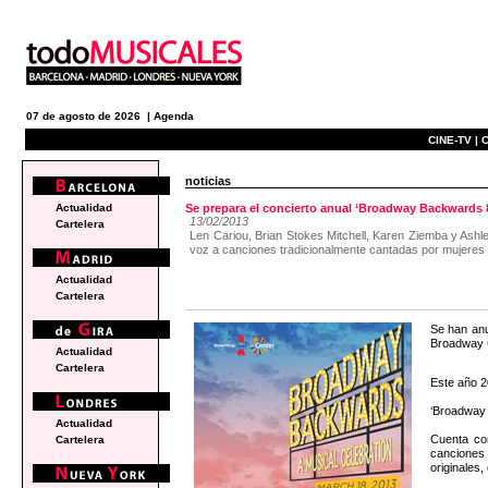
07 de agosto de 2026 |
Agenda
CINE-TV |
C
noticias
Actualidad
Se prepara el concierto anual ‘Broadway Backwards 
13/02/2013
Cartelera
Len Cariou, Brian Stokes Mitchell, Karen Ziemba y Ashl
voz a canciones tradicionalmente cantadas por mujeres
Actualidad
Cartelera
Se han anu
Broadway C
Actualidad
Cartelera
Este año 2
‘Broadway 
Actualidad
Cuenta con
Cartelera
canciones 
originales