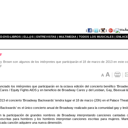
|
|
|
|
|
D-DVD-LIBROS |
ELL@S |
ENTREVISTAS |
MULTIMEDIA |
TODOS LOS MUSICALES |
ENLACE
8’
ey Brown son algunos de los intérpretes que participarán el 18 de marzo de 2013 en este co
 y
nciado los intérpretes que participarán en la octava edición del concierto benéfico ‘Broa
ares / Equity Fights AIDS y en beneficio de Broadway Cares y del Lesbian, Gay, Bisexual
013 el concierto ‘Broadway Backwards’ tendra lugar el 18 de marzo (20h) en el Palace Thea
Backwards’ es el único concierto anual de Broadway realizado para la comunidad gay y lesbi
 la participación de grandes nombres de Broadway interpretando canciones cantadas or
escritas para hombres y los hombres interpretan canciones escritas para mujeres. Mante
, cada canción adquiere una nueva dimensión.