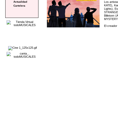
Los artist
Actualidad
KATE), Ka
Cartelera
Lights), 
STRANGE),
Billeisen
MYSTERY 
El creador