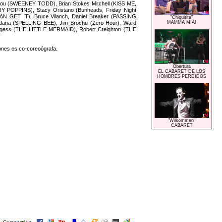
Cariou (SWEENEY TODD), Brian Stokes Mitchell (KISS ME,
OPPINS), Stacy Oristano (Bunheads, Friday Night
 GET IT), Bruce Vilanch, Daniel Breaker (PASSING
"Chiquitita"
lana (SPELLING BEE), Jim Brochu (Zero Hour), Ward
MAMMA MIA!
gess (THE LITTLE MERMAID), Robert Creighton (THE
Jones es co-coreoógrafa.
Obertura
EL CABARET DE LOS
HOMBRES PERDIDOS
"Wilkommen"
CABARET