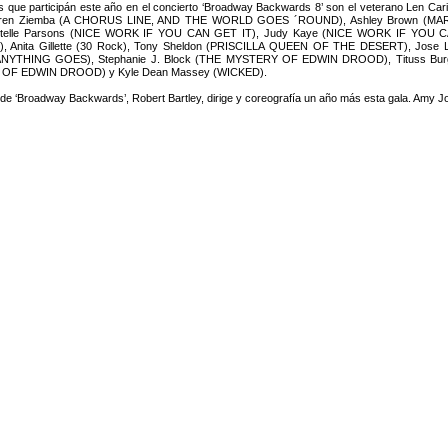
as que participán este año en el concierto ‘Broadway Backwards 8’ son el veterano Len 
ren Ziemba (A CHORUS LINE, AND THE WORLD GOES ´ROUND), Ashley Brown (MARY P
Estelle Parsons (NICE WORK IF YOU CAN GET IT), Judy Kaye (NICE WORK IF YOU CAN
 Anita Gillette (30 Rock), Tony Sheldon (PRISCILLA QUEEN OF THE DESERT), Jose L
 (ANYTHING GOES), Stephanie J. Block (THE MYSTERY OF EDWIN DROOD), Tituss Bur
OF EDWIN DROOD) y Kyle Dean Massey (WICKED).
 de ‘Broadway Backwards’, Robert Bartley, dirige y coreografía un año más esta gala. Amy 