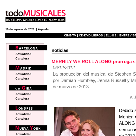
10 de agosto de 2026 |
Agenda
CINE-TV |
CD-DVD-LIBROS |
ELL@S |
ENTREVIST
noticias
Actualidad
Cartelera
MERRILY WE ROLL ALONG prorroga su e
06/12/2012
La producción del musical de Stephen S
Actualidad
Cartelera
por Damian Humbley, Jenna Russell y Mar
de marzo de 2013.
Actualidad
Cartelera
Debido a
Actualidad
Menier
Cartelera
ALONG d
semanas 
Actualidad
de 2013