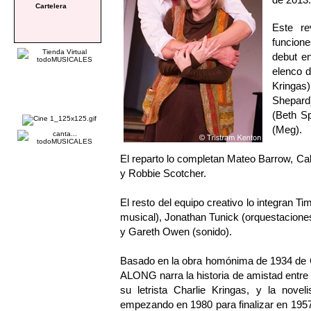
Cartelera
Este r
funcion
debut en
elenco d
Kringas
Shepard)
(Beth Sp
(Meg).
El reparto lo completan Mateo Barrow, C
y Robbie Scotcher.
El resto del equipo creativo lo integran T
musical), Jonathan Tunick (orquestaciones
y Gareth Owen (sonido).
Basado en la obra homónima de 1934 d
ALONG narra la historia de amistad entre
su letrista Charlie Kringas, y la nove
empezando en 1980 para finalizar en 195