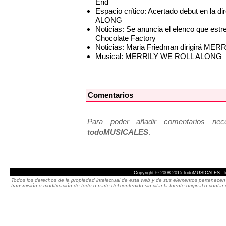
End
Espacio crítico: Acertado debut en l
ALONG
Noticias: Se anuncia el elenco que 
Chocolate Factory
Noticias: Maria Friedman dirigirá ME
Musical: MERRILY WE ROLL ALONG
Comentarios
Para poder añadir comentarios neces
todoMUSICALES
.
Copyright © 2008-2015 todoMUSICALES. To
Todos los derechos de la propiedad intelectual de esta web y de sus elementos pertenecen 
transmisión o modificación de todo o parte del contenido sin citar la fuente original o cont