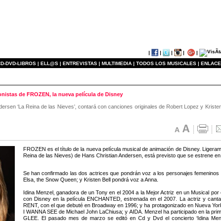
|
|
|
|
|
D-DVD-LIBROS |
ELL@S |
ENTREVISTAS |
MULTIMEDIA |
TODOS LOS MUSICALES |
ENLACE
gonistas de FROZEN, la nueva película de Disney
Andersen ‘La Reina de las Nieves’, contará con canciones originales de Robert Lopez y Kris
FROZEN es el título de la nueva película musical de animación de Disney. Liger
Reina de las Nieves) de Hans Christian Andersen, está previsto que se estrene en
Se han confirmado las dos actrices que pondrán voz a los personajes femeninos pr
Elsa, the Snow Queen; y Kristen Bell pondrá voz a Anna.
Idina Menzel, ganadora de un Tony en el 2004 a la Mejor Actriz en un Musical po
con Disney en la película ENCHANTED, estrenada en el 2007. La actriz y canta
RENT, con el que debuté en Broadway en 1996; y ha protagonizado en Nueva 
I WANNA SEE de Michael John LaChiusa; y AIDA. Menzel ha participado en la primer
GLEE. El pasado mes de marzo se editó en Cd y Dvd el concierto ‘Idina Menz