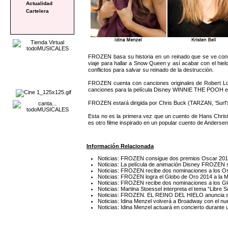
Actualidad
Cartelera
FROZEN basa su historia en un reinado que se ve conde
viaje para hallar a Snow Queen y así acabar con el hiel
conflictos para salvar su reinado de la destrucción.
FROZEN cuenta con canciones originales de Robert 
canciones para la película Disney WINNIE THE POOH es
FROZEN estará dirigida por Chris Buck (TARZAN, ‘Su
Esta no es la primera vez que un cuento de Hans Chris
es otro filme inspirado en un popular cuento de Andersen
Información Relacionada
Noticias: FROZEN consigue dos premios Oscar 20
Noticias: La película de animación Disney FROZEN 
Noticias: FROZEN recibe dos nominaciones a los O
Noticias: FROZEN logra el Globo de Oro 2014 a la M
Noticias: FROZEN recibe dos nominaciones a los G
Noticias: Martina Stoessel interpreta el tema “Li
Noticias: FROZEN. EL REINO DEL HIELO anuncia s
Noticias: Idina Menzel volverá a Broadway con el n
Noticias: Idina Menzel actuará en concierto durant