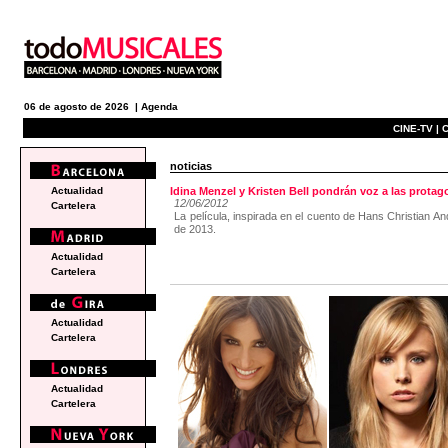
06 de agosto de 2026 |
Agenda
CINE-TV |
C
noticias
Actualidad
Idina Menzel y Kristen Bell pondrán voz a las prota
12/06/2012
Cartelera
La película, inspirada en el cuento de Hans Christian 
de 2013.
Actualidad
Cartelera
Actualidad
Cartelera
Actualidad
Cartelera