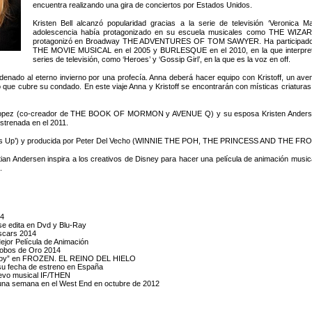
encuentra realizando una gira de conciertos por Estados Unidos.
Kristen Bell alcanzó popularidad gracias a la serie de televisión ‘Veronica 
adolescencia había protagonizado en su escuela musicales como THE W
protagonizó en Broadway THE ADVENTURES OF TOM SAWYER. Ha participado e
THE MOVIE MUSICAL en el 2005 y BURLESQUE en el 2010, en la que interpretó 
series de televisión, como ‘Heroes’ y ‘Gossip Girl’, en la que es la voz en off.
nado al eterno invierno por una profecía. Anna deberá hacer equipo con Kristoff, un ave
o que cubre su condado. En este viaje Anna y Kristoff se encontrarán con místicas criatura
Lopez (co-creador de THE BOOK OF MORMON y AVENUE Q) y su esposa Kristen Anderson-
trenada en el 2011.
rf’s Up’) y producida por Peter Del Vecho (WINNIE THE POH, THE PRINCESS AND THE FR
tian Andersen inspira a los creativos de Disney para hacer una película de animación mu
.
14
se edita en Dvd y Blu-Ray
scars 2014
ejor Película de Animación
lobos de Oro 2014
bre Soy” en FROZEN. EL REINO DEL HIELO
u fecha de estreno en España
uevo musical IF/THEN
e una semana en el West End en octubre de 2012