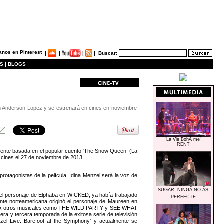
|
|
|
|
Buscar:
S |
BLOGS
ten Anderson-Lopez y se estrenará en cines en noviembre
"La Vie BohÃ¨me"
RENT
amente basada en el popular cuento ‘The Snow Queen’ (La
 cines el 27 de noviembre de 2013.
otagonistas de la película. Idina Menzel será la voz de
SUGAR, NINGÃ NO ÃS
r el personaje de Elphaba en WICKED, ya había trabajado
PERFECTE
nte norteamericana originó el personaje de Maureen en
York otros musicales como THE WILD PARTY y SEE WHAT
a y tercera temporada de la exitosa serie de televisión
el Live: Barefoot at the Symphony’ y actualmente se