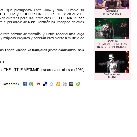
Mars’, que protagonizó entre 2004 y 2007. Durante su
"Chiquitita"
IZARD OF OZ y FIDDLER ON THE ROOF; y en el 2001
MAMMA MIA!
n diversas películas, entre ellas REEFER MADNESS:
el personaje de Nikki. También ha trabajado en otras
nturero hombre de montaña, y juntos hacer el más largo
s y mágicos conjuros y deberán enfrentarse a multitud de
Obertura
EL CABARET DE LOS
HOMBRES PERDIDOS
Lopez. Ambos ya trabajaron juntos escribiendo seis
OG).
sical. THE LITTLE MERMAID, estrenada en cines en 1989,
"Wilkommen"
CABARET