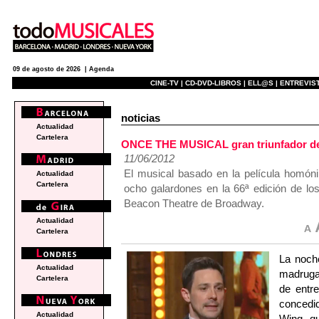
09 de agosto de 2026 |
Agenda
CINE-TV |
CD-DVD-LIBROS |
ELL@S |
ENTREVIST
noticias
Actualidad
Cartelera
ONCE THE MUSICAL gran triunfador de
11/06/2012
El musical basado en la película homóni
Actualidad
Cartelera
ocho galardones en la 66ª edición de lo
Beacon Theatre de Broadway.
Actualidad
Cartelera
La noche
Actualidad
madruga
Cartelera
de entre
concedi
Actualidad
Wing qu