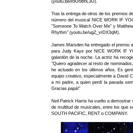
(
youtu.be/iI9Ul9bhL3U
).
Tras la entrega de otros de los premios d
número del musical NICE WORK IF YOU C
"Someone To Watch Over Me" y Matthew Br
Rhythm" (
youtu.be/ugZ_vrDX3qM
).
James Marsden ha entregado el premio a 
para Judy Kaye por NICE WORK IF YO
galardón de la noche. La actriz ha recog
"Quiero agradecer al resto de nominados, 
he actuado en los últimos años. Es gen
equipo creativo, especialmente a David C
a mi padre, a quien perdí la pasada se
Gracias papá!"
Neil Patrick Harris ha vuelto a demostrar 
de multitud de musicales, entre los que 
SOUTH PACIFIC, RENT o COMPANY.