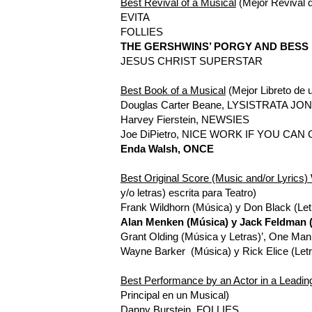
Best Revival of a Musical
(Mejor Revival 
EVITA
FOLLIES
THE GERSHWINS’ PORGY AND BESS
JESUS CHRIST SUPERSTAR
Best Book of a Musical
(Mejor Libreto de 
Douglas Carter Beane, LYSISTRATA JO
Harvey Fierstein, NEWSIES
Joe DiPietro, NICE WORK IF YOU CAN 
Enda Walsh, ONCE
Best Original Score (Music and/or Lyrics) 
y/o letras) escrita para Teatro)
Frank Wildhorn (Música) y Don Black (L
Alan Menken (Música) y Jack Feldman 
Grant Olding (Música y Letras)’, One Ma
Wayne Barker (Música) y Rick Elice (Letra
Best Performance by an Actor in a Leading
Principal en un Musical)
Danny Burstein, FOLLIES