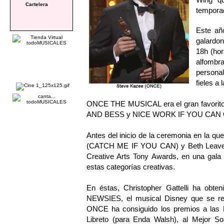
Cartelera
temporad
Este año
galardon
18h (hor
alfomb
persona
fieles a 
ONCE THE MUSICAL era el gran favorito
AND BESS y NICE WORK IF YOU CAN GE
Antes del inicio de la ceremonia en la qu
(CATCH ME IF YOU CAN) y Beth Leav
Creative Arts Tony Awards, en una gala
estas categorías creativas.
En éstas, Christopher Gattelli ha obte
NEWSIES, el musical Disney que se re
ONCE ha consiguido los premios a las M
Libreto (para Enda Walsh), al Mejor So