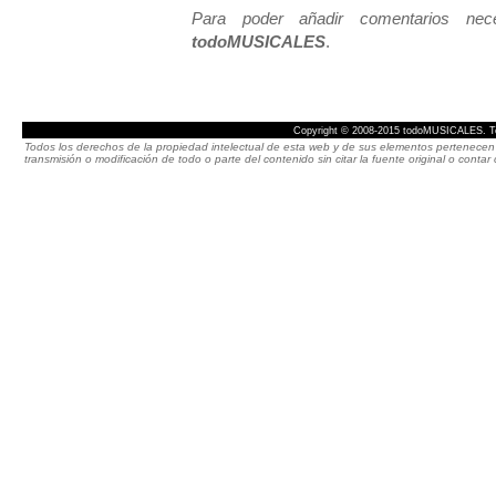
Para poder añadir comentarios neces
todoMUSICALES
.
Copyright © 2008-2015 todoMUSICALES. To
Todos los derechos de la propiedad intelectual de esta web y de sus elementos pertenecen 
transmisión o modificación de todo o parte del contenido sin citar la fuente original o cont