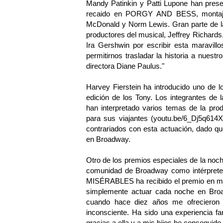
Mandy Patinkin y Patti Lupone han prese
recaido en PORGY AND BESS, montaje d
McDonald y Norm Lewis. Gran parte de la
productores del musical, Jeffrey Richards
Ira Gershwin por escribir esta maravill
permitirnos trasladar la historia a nues
directora Diane Paulus."
Harvey Fierstein ha introducido uno de
edición de los Tony. Los integrantes de 
han interpretado varios temas de la pr
para sus viajantes (
youtu.be/6_Dj5q614X
contrariados con esta actuación, dado q
en Broadway.
Otro de los premios especiales de la noc
comunidad de Broadway como intérprete. 
MISÉRABLES ha recibido el premio en man
simplemente actuar cada noche en Broad
cuando hace diez años me ofrecieron 
inconsciente. Ha sido una experiencia fa
gracias a ella y a mis hijos he conseguido 