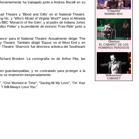
cientemente ha trabajado junto a Andrea Bocelli en su
"Chiquitita"
d Theatre y ‘Blood and Gifts’ en el National Theatre.
MAMMA MIA!
g Vic, y ‘Who’s Afraid of Virginia Woof?’ para el Almeida
 BBC ‘Monarch of the Glen’, y al padre de Indiana Jones
iss Potter’ y la pendiente de estreno ‘Free Ride’ junto a
nce’ para el National Theatre. Actualmente dirigie ‘The
Obertura
y Theatre. También dirigió ‘Equus’ en el West End y en
EL CABARET DE LOS
Theatre. Sharrock fue directora artistica del Southwark
HOMBRES PERDIDOS
hard Brooker. La coreografía es de Arthur Pita, las
n guardaespaldas, y es contratado para proteger a la
mbos se enamoren inesperadamente.
"Wilkommen"
CABARET
”, “One Moment in Time”, “Saving All My Love”, “I’m Your
“I Will Always Love You.”