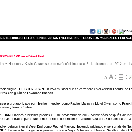
|
|
|
|
|
D-DVD-LIBROS |
ELL@S |
ENTREVISTAS |
MULTIMEDIA |
TODOS LOS MUSICALES |
ENLACE
E BODYGUARD en el West End
itney Houston y Kevin Coster se estrenará oficialmente el 5 de diciembre de 2012 en el
ock dirigirá THE BODYGUARD, nuevo musical que se estrenará en el Adelphi Theatre de Lo
 Bros con guión de Lawrence Kasdan.
 estará protagonizado por Heather Headley como Rachel Marron y Lloyd Owen como Frank Fa
uston y Kevin Costner.
ARD iniciará funciones previas el 6 de noviembre de 2012, veinte años después del lanzami
re. Las entradas para este primer periodo de funciones –abierto hasta el 27 de abril de 2013
dley debutará en el West End como Rachel Marron. Habiendo originado el personaje de Na
 AIDA, lo que le llevó a ganar el premio Tony a la Mejor Actriz en un Musical. Su album debu