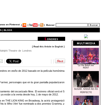
|
|
|
|
Buscar:
S |
BLOGS
[ Read this Article in English ]
 Adelphi Theatre de Londres
"La Vie BohÃ¨me"
RENT
ndres en otoño de 2012 basado en la película homónima
rmer, personajes que en la gran pantalla popularizaron
SUGAR, NINGÃ NO ÃS
ento del oscarizado filme. El estreno oficial será el 5
PERFECTE
- ya están a la venta desde hoy, 1 de mayo de 2012.
la en THE LION KING en Broadway, la actriz protagonizó
t ‘This is Who I Am’ fue nominado a dos premios Grammy, y