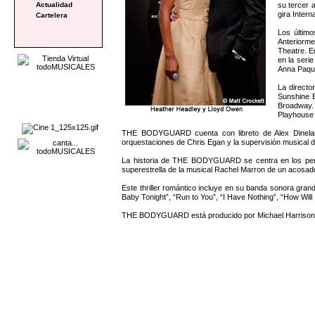
su tercer 
Actualidad
gira Inter
Cartelera
Los último
Anteriormen
Theatre. E
en la serie
Anna Paqui
La directo
Sunshine B
Broadway. 
Playhouse 
THE BODYGUARD cuenta con libreto de Alex Dinelaris
orquestaciones de Chris Egan y la supervisión musical 
La historia de THE BODYGUARD se centra en los perso
superestrella de la musical Rachel Marron de un acosa
Este thriller romántico incluye en su banda sonora gran
Baby Tonight”, “Run to You”, “I Have Nothing”, “How Wil
THE BODYGUARD está producido por Michael Harrison 