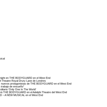
ical
y Knight en THE BODYGUARD en el West End
 el Theatre Royal Drury Lane de Londres
n los nuevos protagonistas de THE BODYGUARD en el West End
trabajo de ensueño”
litario ‘Only One In The World’
enará THE BODYGUARD en el Adelphi Theatre del West End
RD – A NEW MUSICAL en el West End