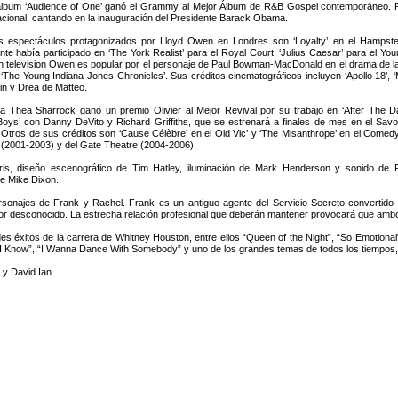
album ‘Audience of One’ ganó el Grammy al Mejor Álbum de R&B Gospel contemporáneo. Re
nacional, cantando en la inauguración del Presidente Barack Obama.
s espectáculos protagonizados por Lloyd Owen en Londres son ‘Loyalty’ en el Hampstea
te había participado en ‘The York Realist’ para el Royal Court, ‘Julius Caesar’ para el Youn
n television Owen es popular por el personaje de Paul Bowman-MacDonald en el drama de la
 ‘The Young Indiana Jones Chronicles’. Sus créditos cinematográficos incluyen ‘Apollo 18’, ‘M
n y Drea de Matteo.
ra Thea Sharrock ganó un premio Olivier al Mejor Revival por su trabajo en ‘After The Da
oys’ con Danny DeVito y Richard Griffiths, que se estrenará a finales de mes en el Savo
Otros de sus créditos son ‘Cause Célèbre’ en el Old Vic’ y ‘The Misanthrope’ en el Comedy 
(2001-2003) y del Gate Theatre (2004-2006).
, diseño escenográfico de Tim Hatley, iluminación de Mark Henderson y sonido de Ric
de Mike Dixon.
najes de Frank y Rachel. Frank es un antiguo agente del Servicio Secreto convertido e
dor desconocido. La estrecha relación profesional que deberán mantener provocará que a
des éxitos de la carrera de Whitney Houston, entre ellos “Queen of the Night”, “So Emotional
l I Know”, “I Wanna Dance With Somebody” y uno de los grandes temas de todos los tiempos, 
y David Ian.