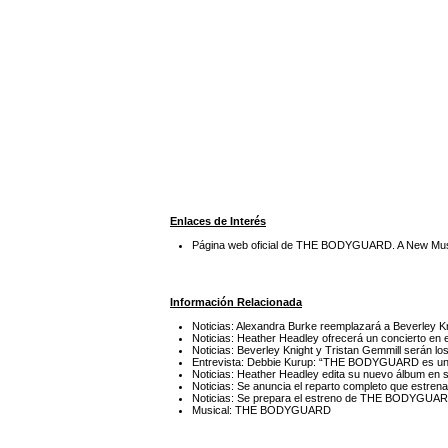
Enlaces de Interés
Página web oficial de THE BODYGUARD. A New Mus
Información Relacionada
Noticias: Alexandra Burke reemplazará a Beverle
Noticias: Heather Headley ofrecerá un concierto en
Noticias: Beverley Knight y Tristan Gemmill será
Entrevista: Debbie Kurup: “THE BODYGUARD es un 
Noticias: Heather Headley edita su nuevo álbum en so
Noticias: Se anuncia el reparto completo que estr
Noticias: Se prepara el estreno de THE BODYGUA
Musical: THE BODYGUARD