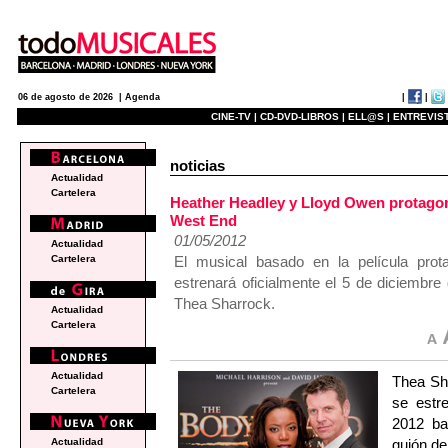
|
|
06 de agosto de 2026 |
Agenda
CINE-TV |
CD-DVD-LIBROS |
ELL@S |
ENTREVIST
noticias
Actualidad
Cartelera
Heather Headley y Lloyd Owen prota
West End
01/05/2012
Actualidad
El musical basado en la película pro
Cartelera
estrenará oficialmente el 5 de diciembre
Thea Sharrock.
Actualidad
Cartelera
Actualidad
Thea Sh
Cartelera
se estr
2012 ba
guión d
Actualidad