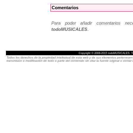
Comentarios
Para poder añadir comentarios neces
todoMUSICALES
.
Copyright © 2008-2015 todoMUSICALES. To
Todos los derechos de la propiedad intelectual de esta web y de sus elementos pertenecen 
transmisión o modificación de todo o parte del contenido sin citar la fuente original o cont