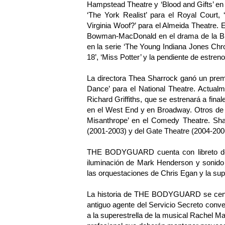
Hampstead Theatre y ‘Blood and Gifts’ en 
‘The York Realist’ para el Royal Court, 
Virginia Woof?’ para el Almeida Theatre. 
Bowman-MacDonald en el drama de la BBC
en la serie ‘The Young Indiana Jones Chro
18’, ‘Miss Potter’ y la pendiente de estre
La directora Thea Sharrock ganó un premio
Dance’ para el National Theatre. Actual
Richard Griffiths, que se estrenará a fina
en el West End y en Broadway. Otros de s
Misanthrope’ en el Comedy Theatre. Shar
(2001-2003) y del Gate Theatre (2004-200
THE BODYGUARD cuenta con libreto de A
iluminación de Mark Henderson y sonido 
las orquestaciones de Chris Egan y la sup
La historia de THE BODYGUARD se centr
antiguo agente del Servicio Secreto conve
a la superestrella de la musical Rachel M