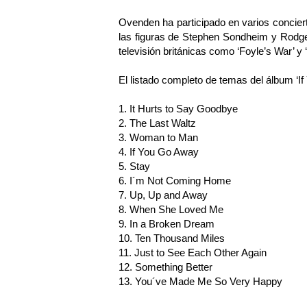
Ovenden ha participado en varios concier
las figuras de Stephen Sondheim y Rodge
televisión británicas como ‘Foyle’s War’ y 
El listado completo de temas del álbum ‘If 
1. It Hurts to Say Goodbye
2. The Last Waltz
3. Woman to Man
4. If You Go Away
5. Stay
6. I´m Not Coming Home
7. Up, Up and Away
8. When She Loved Me
9. In a Broken Dream
10. Ten Thousand Miles
11. Just to See Each Other Again
12. Something Better
13. You´ve Made Me So Very Happy