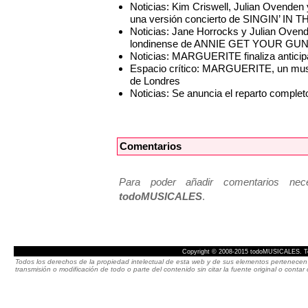
Noticias: Kim Criswell, Julian Ovende
una versión concierto de SINGIN’ IN 
Noticias: Jane Horrocks y Julian Ovend
londinense de ANNIE GET YOUR GU
Noticias: MARGUERITE finaliza antici
Espacio crítico: MARGUERITE, un music
de Londres
Noticias: Se anuncia el reparto comp
Comentarios
Para poder añadir comentarios neces
todoMUSICALES
.
Copyright © 2008-2015 todoMUSICALES. To
Todos los derechos de la propiedad intelectual de esta web y de sus elementos pertenecen 
transmisión o modificación de todo o parte del contenido sin citar la fuente original o cont