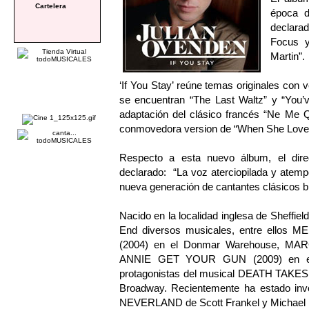
Cartelera
época d
declarad
Focus y
Martin”.
‘If You Stay’ reúne temas originales con
se encuentran “The Last Waltz” y “You
adaptación del clásico francés “Ne Me Q
conmovedora version de “When She Loved M
Respecto a esta nuevo álbum, el dire
declarado: “La voz aterciopilada y atempor
nueva generación de cantantes clásicos br
Nacido en la localidad inglesa de Sheffie
End diversos musicales, entre ell
(2004) en el Donmar Warehouse, MAR
ANNIE GET YOUR GUN (2009) en el 
protagonistas del musical DEATH TAKES 
Broadway. Recientemente ha estado inv
NEVERLAND de Scott Frankel y Michael 