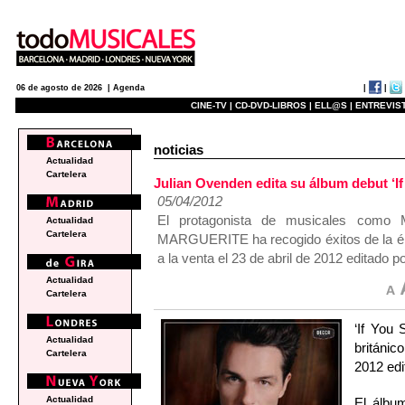
|
|
06 de agosto de 2026 |
Agenda
CINE-TV |
CD-DVD-LIBROS |
ELL@S |
ENTREVIST
noticias
Actualidad
Cartelera
Julian Ovenden edita su álbum debut ‘If
05/04/2012
El protagonista de musicales c
Actualidad
Cartelera
MARGUERITE ha recogido éxitos de la ép
a la venta el 23 de abril de 2012 editado
Actualidad
Cartelera
‘If You 
Actualidad
británic
Cartelera
2012 ed
Actualidad
El álbum