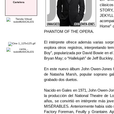
Cartelera
clásico
STORY, 
JEKYLL 
acompañ
Home” d
PHANTOM OF THE OPERA.
El intérprete ofrece además varias sor
explora otros registros, interpretando t
Boy”, popularizada por David Bowie en el 
Bryan May; o “Hallelujah” de Jeff Buckley.
En este nuevo álbum John Owen-Jones ha 
de Natasha Marsh, popular soprano gal
grabado dos duetos.
Nacido en Gales en 1971, John Owen-Jone
la producción del National Theatre de
años, se convirtió en intérprete más jov
MISÉRABLES. Anteriormente había sido su
Factory Foreman, Feuilly y Grantaire. Apa