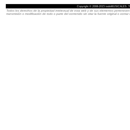
Copyright © 2008-2015 todoMUSICALES. To
Todos los derechos de la propiedad intelectual de esta web y de sus elementos pertenecen 
transmisión o modificación de todo o parte del contenido sin citar la fuente original o cont