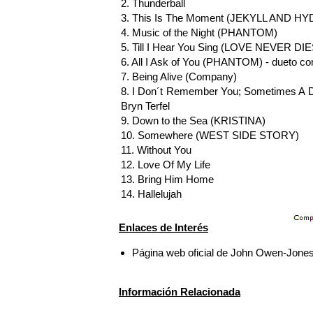
2. Thunderball
3. This Is The Moment (JEKYLL AND HY
4. Music of the Night (PHANTOM)
5. Till I Hear You Sing (LOVE NEVER DIE
6. All I Ask of You (PHANTOM) - dueto c
7. Being Alive (Company)
8. I Don´t Remember You; Sometimes A 
Bryn Terfel
9. Down to the Sea (KRISTINA)
10. Somewhere (WEST SIDE STORY)
11. Without You
12. Love Of My Life
13. Bring Him Home
14. Hallelujah
Enlaces de Interés
Página web oficial de John Owen-Jone
Información Relacionada