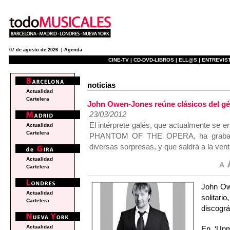
07 de agosto de 2026 |
Agenda
CINE-TV |
CD-DVD-LIBROS |
ELL@S |
ENTREVIST
noticias
Actualidad
Cartelera
John Owen-Jones reúne clásicos del g
23/03/2012
El intérprete galés, que actualmente se e
Actualidad
Cartelera
PHANTOM OF THE OPERA, ha grabado 
diversas sorpresas, y que saldrá a la venta
Actualidad
Cartelera
John Ow
Actualidad
solitar
Cartelera
discográ
Actualidad
En ‘Unm