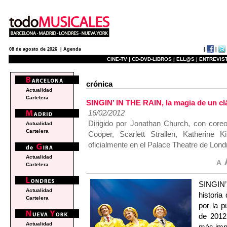
|
|
08 de agosto de 2026 |
Agenda
CINE-TV |
CD-DVD-LIBROS |
ELL@S |
ENTREVIST
crónica
Actualidad
Cartelera
SINGIN’ IN THE RAIN, la magia de un cl
16/02/2012
Dirigido por Jonathan Church, con core
Actualidad
Cartelera
Cooper, Scarlett Strallen, Katherine 
oficialmente en el Palace Theatre de Lond
Actualidad
Cartelera
SINGIN’
Actualidad
historia
Cartelera
por la p
de 2012
Actualidad
más imp