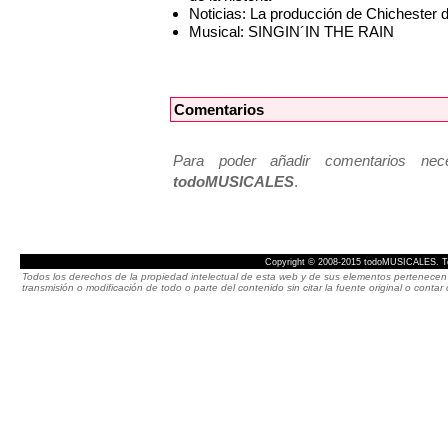
Noticias: La producción de Chichester
Musical: SINGIN´IN THE RAIN
Comentarios
Para poder añadir comentarios neces
todoMUSICALES
.
Copyright © 2008-2015 todoMUSICALES. To
Todos los derechos de la propiedad intelectual de esta web y de sus elementos pertenecen 
transmisión o modificación de todo o parte del contenido sin citar la fuente original o cont