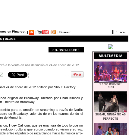
|
|
|
|
Buscar:
S |
BLOGS
rá a la venta en alta definición el 24 de enero de 2012.
"La Vie BohÃ¨me"
l el 24 de enero de 2012 editado por Shout! Factory.
RENT
enco original de Broadway, liderado por Chad Kimball y
rt Theatre de Broadway.
onible para su emisión en streaming a través de Netflix
heatre de Broadway, además de en los teatros donde el
SUGAR, NINGÃ NO ÃS
tre de Memphis.
PERFECTE
blanco, Huey Calhoun, que se enamora de todo lo que no
 revolución cultural que surgió cuando su visión y su voz
le entre el público de raza blanca hacia la música afro-