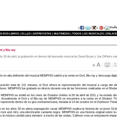
|
|
|
|
|
D-DVD-LIBROS |
ELL@S |
ENTREVISTAS |
MULTIMEDIA |
TODOS LOS MUSICALES |
ENLACE
d y Blu-ray
 28 de abril, la grabación en directo del laureado musical de David Bryan y Joe DiPietro sald
ón en alta definición del musical MEMPHIS saldrá a la venta en Dvd, Blu-ray y descarga digita
ración total de 131 minutos, el Dvd ofrece la representación del musical a cargo del el
over. MEMPHIS fue grabado en directo durante una de las funciones realizadas en el Shube
a MEMPHIS se emitió en los cines de Estados Unidos el 28 de abril de 2011 y ha estado disp
o. Actualmente el Dvd y el Blu-ray de MEMPHIS se encuentra a la venta en el Shubert T
 represente dentro de su gira norteamericana, iniciada el 14 de octubre en el Orpheum Thea
 en los años 50 en plena segregación racial, MEMPHIS explica la historia de un joven Dj 
l rock and roll y una electrizante cantante negra. MEMPHIS es una historia original sobre la
 y la música cambió para siempre: a través de las ondas, Calhoun crea un entusiasmo imparab