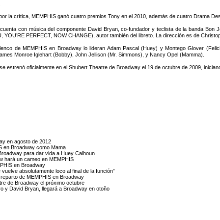
.
or la crítica, MEMPHIS ganó cuatro premios Tony en el 2010, además de cuatro Drama Desk
enta con música del componente David Bryan, co-fundador y teclista de la banda Bon Jovi
YOU’RE PERFECT, NOW CHANGE), autor también del libreto. La dirección es de Christopher 
elenco de MEMPHIS en Broadway lo lideran Adam Pascal (Huey) y Montego Glover (Felicia
James Monroe Iglehart (Bobby), John Jellison (Mr. Simmons), y Nancy Opel (Mamma).
 se estrenó oficialmente en el Shubert Theatre de Broadway el 19 de octubre de 2009, inician
way en agosto de 2012
HIS en Broadway como Mama
Broadway para dar vida a Huey Calhoun
orrow hará un cameo en MEMPHIS
EMPHIS en Broadway
vuelve absolutamente loco al final de la función”
 el reparto de MEMPHIS en Broadway
tre de Broadway el próximo octubre
o y David Bryan, llegará a Broadway en otoño