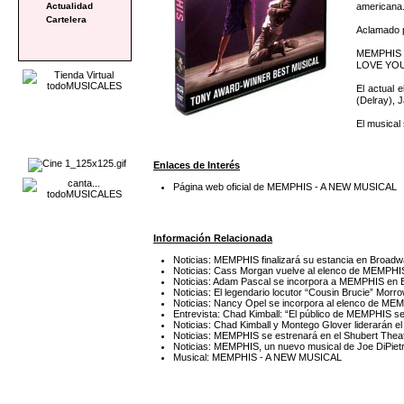
americana
Actualidad
Cartelera
Aclamado p
MEMPHIS cu
LOVE YOU, 
El actual 
(Delray), 
El musical
Enlaces de Interés
Página web oficial de MEMPHIS - A NEW MUSICAL
Información Relacionada
Noticias: MEMPHIS finalizará su estancia en Broad
Noticias: Cass Morgan vuelve al elenco de MEMP
Noticias: Adam Pascal se incorpora a MEMPHIS en 
Noticias: El legendario locutor “Cousin Brucie” M
Noticias: Nancy Opel se incorpora al elenco de M
Entrevista: Chad Kimball: “El público de MEMPHIS se 
Noticias: Chad Kimball y Montego Glover liderarán
Noticias: MEMPHIS se estrenará en el Shubert Thea
Noticias: MEMPHIS, un nuevo musical de Joe DiPietr
Musical: MEMPHIS - A NEW MUSICAL