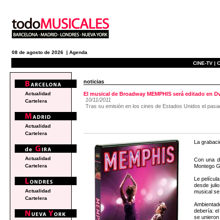
08 de agosto de 2026 |
Agenda
CINE-TV |
C
noticias
Actualidad
El musical de Broadway MEMPHIS será editado en Dv
10/11/2011
Cartelera
Tras su emisión en los cines de Estados Unidos el pasado
Actualidad
Cartelera
La grabaci
Actualidad
Con una du
Montego Gl
Cartelera
Le películ
desde juli
Actualidad
musical se
Cartelera
Ambientado
debería: e
se unieron