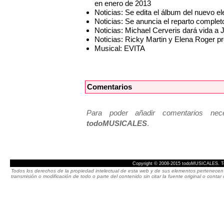
en enero de 2013
Noticias: Se edita el álbum del nuevo
Noticias: Se anuncia el reparto compl
Noticias: Michael Cerveris dará vida a
Noticias: Ricky Martin y Elena Roger 
Musical: EVITA
Comentarios
Para poder añadir comentarios neces
todoMUSICALES
.
Copyright © 2008-2015 todoMUSICALES. To
Todos los derechos de la propiedad intelectual de esta web y de sus elementos pertenecen 
transmisión o modificación de todo o parte del contenido sin citar la fuente original o cont