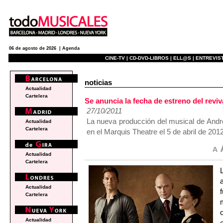
06 de agosto de 2026 |
Agenda
CINE-TV |
CD-DVD-LIBROS |
ELL@S |
ENTREVIST
noticias
Actualidad
Cartelera
Se anuncia la fecha de estreno del rev
27/10/2011
La nueva producción del musical de Andr
Actualidad
Cartelera
en el Marquis Theatre el 5 de abril de 201
Actualidad
Cartelera
Actualidad
Cartelera
Actualidad