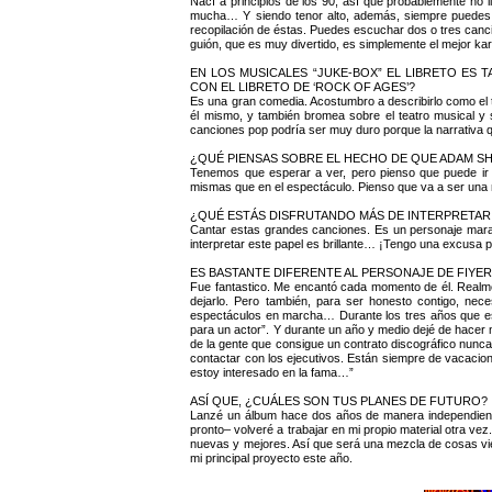
Nací a principios de los 90, así que probablemente n
mucha… Y siendo tenor alto, además, siempre puedes bu
recopilación de éstas. Puedes escuchar dos o tres can
guión, que es muy divertido, es simplemente el mejor ka
EN LOS MUSICALES “JUKE-BOX” EL LIBRETO ES
CON EL LIBRETO DE ‘ROCK OF AGES’?
Es una gran comedia. Acostumbro a describirlo como el t
él mismo, y también bromea sobre el teatro musical y 
canciones pop podría ser muy duro porque la narrativa q
¿QUÉ PIENSAS SOBRE EL HECHO DE QUE ADAM SH
Tenemos que esperar a ver, pero pienso que puede ir 
mismas que en el espectáculo. Pienso que va a ser una 
¿QUÉ ESTÁS DISFRUTANDO MÁS DE INTERPRETAR
Cantar estas grandes canciones. Es un personaje marav
interpretar este papel es brillante… ¡Tengo una excusa pa
ES BASTANTE DIFERENTE AL PERSONAJE DE FIYER
Fue fantastico. Me encantó cada momento de él. Realme
dejarlo. Pero también, para ser honesto contigo, nec
espectáculos en marcha… Durante los tres años que es
para un actor”. Y durante un año y medio dejé de hacer 
de la gente que consigue un contrato discográfico nunc
contactar con los ejecutivos. Están siempre de vacacion
estoy interesado en la fama…”
ASÍ QUE, ¿CUÁLES SON TUS PLANES DE FUTURO?
Lanzé un álbum hace dos años de manera independien
pronto– volveré a trabajar en mi propio material otra ve
nuevas y mejores. Así que será una mezcla de cosas v
mi principal proyecto este año.