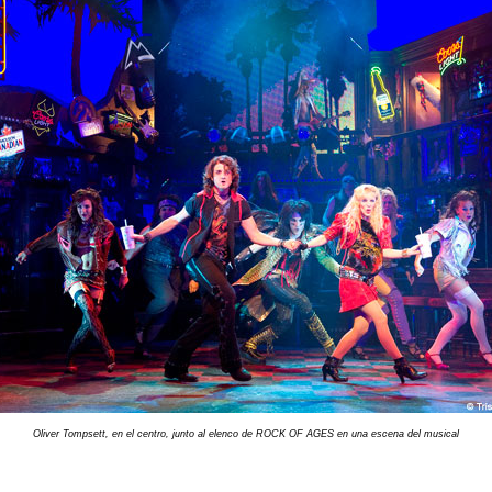
Oliver Tompsett, en el centro, junto al elenco de ROCK OF AGES en una escena del musical