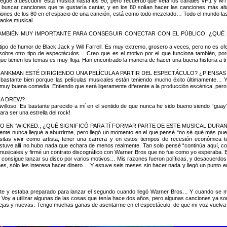
o llegué a descubrir esta música hasta los 90, pero recuerdo que veía los canales VH1 y
scar canciones que te gustaría cantar, y en los 80 solían hacer las canciones más alta
ciones de los 80 en el espacio de una canción, está como todo mezclado… Todo el mundo l
raoke musical.
 TAMBIÉN MUY IMPORTANTE PARA CONSEGUIR CONECTAR CON EL PÚBLICO. ¿QUÉ 
ipo de humor de Black Jack y Will Farrell. Es muy extremo, grosero a veces, pero no es of
sobre otro tipo de espectáculos… Creo que es el motivo por el que funciona también, por
ue tienen los temas es muy floja. Han encontrado la manera de hacer una buena historia a t
ANKMAN ESTÉ DIRIGIENDO UNA PELÍCULA A PARTIR DEL ESPECTÁCULO? ¿PIENSA
bastante bien porque las películas musicales están teniendo mucho éxito últimamente… 
muy buena comedia. Entiendo que será ligeramente diferente a la producción escénica, per
 A DREW?
illoso. Es bastante parecido a mí en el sentido de que nunca he sido bueno siendo “guay”
ra ser una estrella del rock!
O EN ‘WICKED., ¿QUÉ SIGNIFICÓ PARA TÍ FORMAR PARTE DE ESTE MUSICAL DURA
nte nunca llegué a aburrirme, pero llegó un momento en el que pensé “no sé qué más pue
esitas vivir como artista, tener una carrera y en estos tiempos de recesión económica 
tuve allí no hubo nada que echara de menos realmente. Tan solo pensé “continúa aquí, c
musicales y firmé un contrato discográfico con Warner Bros que no fue como yo esperaba. E
a consigue lanzar su disco por varios motivos… Mis razones fueron políticas, y desacuerdos
es, sólo les interesa hacer dinero… Y estuve seis meses sin hacer nada y llegó un punto en e
te y estaba preparado para lanzar el segundo cuando llegó Warner Bros… Y cuando se m
z. Voy a utilizar algunas de las cosas que tenía hace dos años, pero algunas canciones ya so
iejas y nuevas. Tengo muchas ganas de asentarme en el espectáculo, de que mi voz vuelva