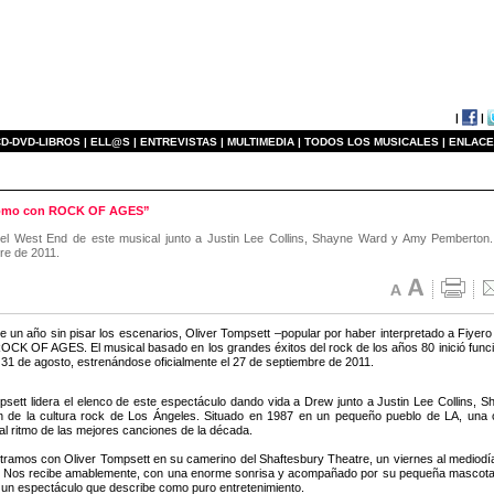
|
|
D-DVD-LIBROS |
ELL@S |
ENTREVISTAS |
MULTIMEDIA |
TODOS LOS MUSICALES |
ENLACE
o como con ROCK OF AGES”
n del West End de este musical junto a Justin Lee Collins, Shayne Ward y Amy Pemberton.
bre de 2011.
 un año sin pisar los escenarios, Oliver Tompsett –popular por haber interpretado a Fiye
ROCK OF AGES. El musical basado en los grandes éxitos del rock de los años 80 inició func
 31 de agosto, estrenándose oficialmente el 27 de septiembre de 2011.
psett lidera el elenco de este espectáculo dando vida a Drew junto a Justin Lee Coll
n de la cultura rock de Los Ángeles. Situado en 1987 en un pequeño pueblo de LA, una
l ritmo de las mejores canciones de la década.
ramos con Oliver Tompsett en su camerino del Shaftesbury Theatre, un viernes al mediodía,
 Nos recibe amablemente, con una enorme sonrisa y acompañado por su pequeña mascota, 
n espectáculo que describe como puro entretenimiento.