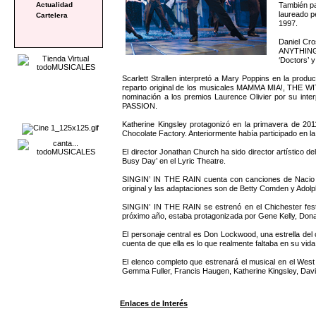
También pa
Actualidad
laureado p
Cartelera
1997.
Daniel Cro
ANYTHING G
‘Doctors’ y
Scarlett Strallen interpretó a Mary Poppins en la pro
reparto original de los musicales MAMMA MIA!, T
nominación a los premios Laurence Olivier por su in
PASSION.
Katherine Kingsley protagonizó en la primavera 
Chocolate Factory. Anteriormente había participado en la
El director Jonathan Church ha sido director artístico d
Busy Day’ en el Lyric Theatre.
SINGIN’ IN THE RAIN cuenta con canciones de Nacio He
original y las adaptaciones son de Betty Comden y Adolph
SINGIN’ IN THE RAIN se estrenó en el Chichester festiv
próximo año, estaba protagonizada por Gene Kelly, Dona
El personaje central es Don Lockwood, una estrella del 
cuenta de que ella es lo que realmente faltaba en su vid
El elenco completo que estrenará el musical en el West
Gemma Fuller, Francis Haugen, Katherine Kingsley, David
Enlaces de Interés