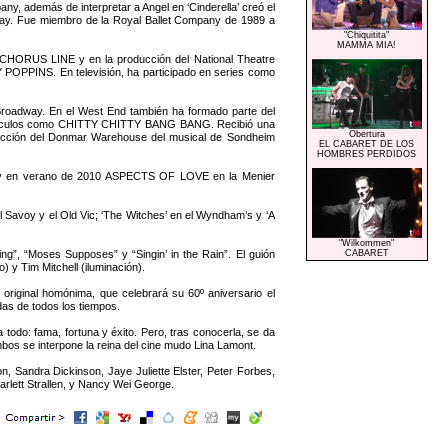
y, además de interpretar a Angel en ‘Cinderella’ creó el
way. Fue miembro de la Royal Ballet Company de 1989 a
"Chiquitita"
MAMMA MIA!
 CHORUS LINE y en la producción del National Theatre
POPPINS. En televisión, ha participado en series como
 Broadway. En el West End también ha formado parte del
áculos como CHITTY CHITTY BANG BANG. Recibió una
Obertura
ducción del Donmar Warehouse del musical de Sondheim
EL CABARET DE LOS
HOMBRES PERDIDOS
y en verano de 2010 ASPECTS OF LOVE en la Menier
el Savoy y el Old Vic; ‘The Witches’ en el Wyndham’s y ‘A
"Wilkommen"
”, “Moses Supposes” y “Singin’ in the Rain”. El guión
CABARET
 y Tim Mitchell (iluminación).
 original homónima, que celebrará su 60º aniversario el
as de todos los tiempos.
todo: fama, fortuna y éxito. Pero, tras conocerla, se da
mbos se interpone la reina del cine mudo Lina Lamont.
, Sandra Dickinson, Jaye Juliette Elster, Peter Forbes,
arlett Strallen, y Nancy Wei George.