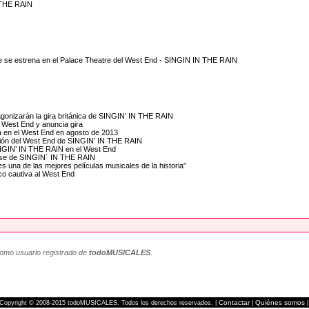
N THE RAIN
e se estrena en el Palace Theatre del West End - SINGIN IN THE RAIN
gonizarán la gira británica de SINGIN’ IN THE RAIN
l West End y anuncia gira
ia en el West End en agosto de 2013
ucción del West End de SINGIN’ IN THE RAIN
SINGIN’ IN THE RAIN en el West End
inense de SINGIN´ IN THE RAIN
s una de las mejores películas musicales de la historia”
co cautiva al West End
como usuario registrado de
todoMUSICALES
.
Contactar
Quiénes somos
Copyright © 2008-2015 todoMUSICALES. Todos los derechos reservados. |
|