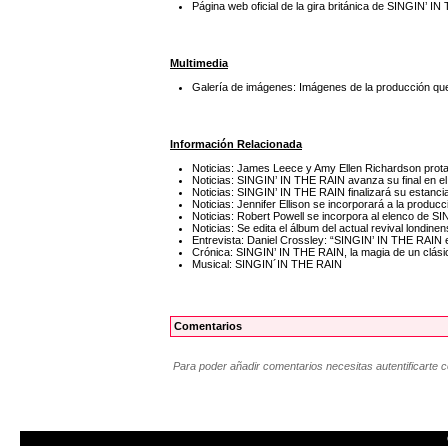
Página web oficial de la gira británica de SINGIN’ I
Multimedia
Galería de imágenes: Imágenes de la producción qu
Información Relacionada
Noticias: James Leece y Amy Ellen Richardson prota
Noticias: SINGIN’ IN THE RAIN avanza su final en e
Noticias: SINGIN’ IN THE RAIN finalizará su estanc
Noticias: Jennifer Ellison se incorporará a la prod
Noticias: Robert Powell se incorpora al elenco de 
Noticias: Se edita el álbum del actual revival lond
Entrevista: Daniel Crossley: “SINGIN’ IN THE RAIN e
Crónica: SINGIN’ IN THE RAIN, la magia de un clási
Musical: SINGIN´IN THE RAIN
Comentarios
Para poder añadir comentarios necesitas autentificarte 