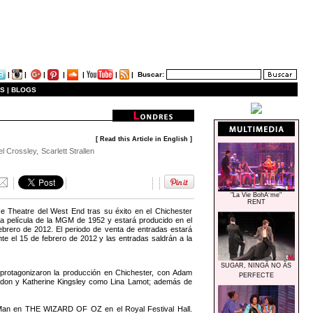
|
|
|
|
|
|
|
Buscar:
S |
BLOGS
[ Read this Article in English ]
 Crossley, Scarlett Strallen
"La Vie BohÃ¨me"
RENT
e Theatre del West End tras su éxito en el Chichester
ca película de la MGM de 1952 y estará producido en el
febrero de 2012. El periodo de venta de entradas estará
te el 15 de febrero de 2012 y las entradas saldrán a la
SUGAR, NINGÃ NO ÃS
 protagonizaron la producción en Chichester, con Adam
PERFECTE
don y Katherine Kingsley como Lina Lamot; además de
Man en THE WIZARD OF OZ en el Royal Festival Hall.