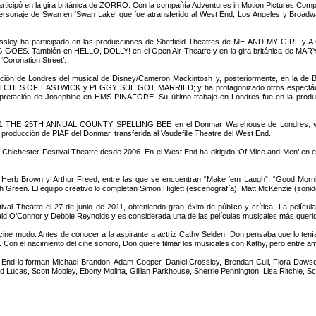
rticipó en la gira británica de ZORRO. Con la compañía Adventures in Motion Pictures Compan
ersonaje de Swan en ‘Swan Lake’ que fue atransferido al West End, Los Angeles y Broad
ssley ha participado en las producciones de Sheffield Theatres de ME AND MY GIRL y A
OES. También en HELLO, DOLLY! en el Open Air Theatre y en la gira británica de MARY 
 ‘Coronation Street’.
ducción de Londres del musical de Disney/Cameron Mackintosh y, posteriormente, en la de
HE WITCHES OF EASTWICK y PEGGY SUE GOT MARRIED; y ha protagonizado otros espect
terpretación de Josephine en HMS PINAFORE. Su último trabajo en Londres fue en la pro
de 2011 THE 25TH ANNUAL COUNTY SPELLING BEE en el Donmar Warehouse de Londres; 
 producción de PIAF del Donmar, transferida al Vaudefille Theatre del West End.
el Chichester Festival Theatre desde 2006. En el West End ha dirigido ‘Of Mice and Men’ en 
rb Brown y Arthur Freed, entre las que se encuentran “Make ‘em Laugh”, “Good Morning
 Green. El equipo creativo lo completan Simon Higlett (escenografía), Matt McKenzie (sonido)
al Theatre el 27 de junio de 2011, obteniendo gran éxito de público y crítica. La película
ld O’Connor y Debbie Reynolds y es considerada una de las películas musicales más querid
cine mudo. Antes de conocer a la aspirante a actriz Cathy Selden, Don pensaba que lo tenía 
a. Con el nacimiento del cine sonoro, Don quiere filmar los musicales con Kathy, pero entre a
 End lo forman Michael Brandon, Adam Cooper, Daniel Crossley, Brendan Cull, Flora Dawson
 Lucas, Scott Mobley, Ebony Molina, Gillian Parkhouse, Sherrie Pennington, Lisa Ritchie, Sc