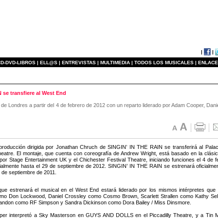
|
|
D-DVD-LIBROS |
ELL@S |
ENTREVISTAS |
MULTIMEDIA |
TODOS LOS MUSICALES |
ENLACE
se transfiere al West End
de Londres a partir del 4 de febrero de 2012 con un reparto liderado por Adam Cooper, Daniel
roducción dirigida por Jonathan Chruch de SINGIN’ IN THE RAIN se transferirá al Palac
heatre. El montaje, que cuenta con coreografía de Andrew Wright, está basado en la clási
or Stage Entertainment UK y el Chichester Festival Theatre, iniciando funciones el 4 de 
icialmente hasta el 29 de septiembre de 2012. SINGIN’ IN THE RAIN se estrenará oficialmen
6 de septiembre de 2011.
que estrenará el musical en el West End estará liderado por los mismos intérpretes que
mo Don Lockwood, Daniel Crossley como Cosmo Brown, Scarlett Strallen como Kathy Sel
andon como RF Simpson y Sandra Dickinson como Dora Bailey / Miss Dinsmore.
er interpretó a Sky Masterson en GUYS AND DOLLS en el Piccadilly Theatre, y a Tin 