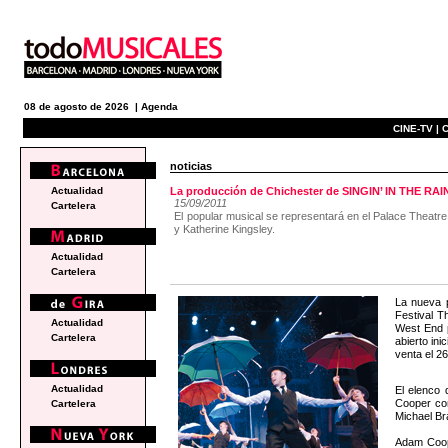
08 de agosto de 2026 |
Agenda
CINE-TV |
C
noticias
Actualidad
La producción de Chichester de SINGIN’ IN THE RAIN 
15/09/2011
Cartelera
El popular musical se representará en el Palace Theatre 
y Katherine Kingsley.
Actualidad
Cartelera
La nueva p
Festival T
Actualidad
West End p
Cartelera
abierto in
venta el 2
Actualidad
El elenco 
Cooper co
Cartelera
Michael Br
Adam Coop