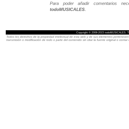
Para poder añadir comentarios neces
todoMUSICALES
.
Copyright © 2008-2015 todoMUSICALES. To
Todos los derechos de la propiedad intelectual de esta web y de sus elementos pertenecen 
transmisión o modificación de todo o parte del contenido sin citar la fuente original o cont