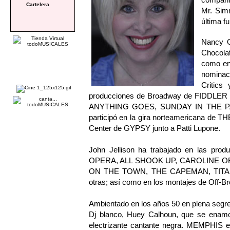
Cartelera
Mr. Sim
última f
Nancy O
Chocol
como en
nominac
Critics 
producciones de Broadway de FIDD
ANYTHING GOES, SUNDAY IN THE PAR
participó en la gira norteamericana d
Center de GYPSY junto a Patti Lupone.
John Jellison ha trabajado en las 
OPERA, ALL SHOOK UP, CAROLINE O
ON THE TOWN, THE CAPEMAN, TITAN
otras; así como en los montajes de Of
Ambientado en los años 50 en plena segre
Dj blanco, Huey Calhoun, que se enamor
electrizante cantante negra. MEMPHIS es 