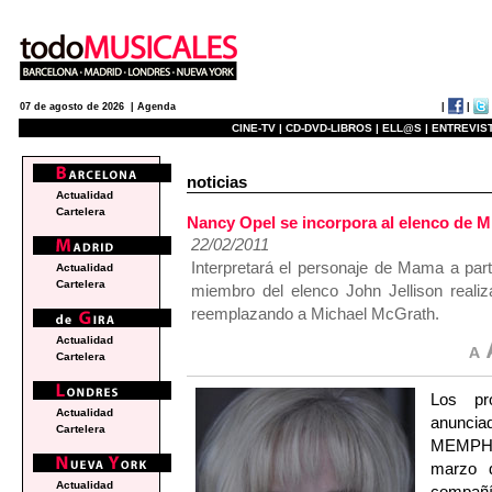
|
|
07 de agosto de 2026 |
Agenda
CINE-TV |
CD-DVD-LIBROS |
ELL@S |
ENTREVIST
noticias
Actualidad
Cartelera
Nancy Opel se incorpora al elenco de
22/02/2011
Interpretará el personaje de Mama a par
Actualidad
Cartelera
miembro del elenco John Jellison reali
reemplazando a Michael McGrath.
Actualidad
Cartelera
Los pr
Actualidad
anuncia
Cartelera
MEMPHIS
marzo 
Actualidad
compañía