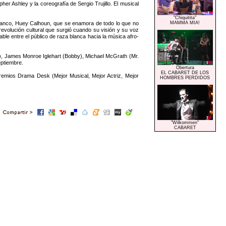
Ashley y la coreografía de Sergio Trujillo. El musical
"Chiquitita"
blanco, Huey Calhoun, que se enamora de todo lo que no
MAMMA MIA!
 revolución cultural que surgió cuando su visión y su voz
le entre el público de raza blanca hacia la música afro-
y), James Monroe Iglehart (Bobby), Michael McGrath (Mr.
eptiembre.
Obertura
EL CABARET DE LOS
remios Drama Desk (Mejor Musical, Mejor Actriz, Mejor
HOMBRES PERDIDOS
"Wilkommen"
CABARET