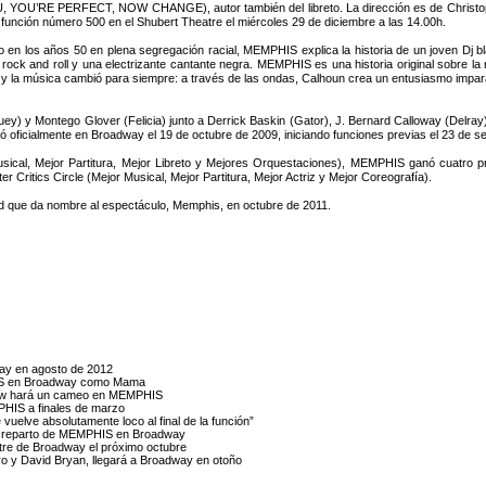
YOU’RE PERFECT, NOW CHANGE), autor también del libreto. La dirección es de Christopher 
 función número 500 en el Shubert Theatre el miércoles 29 de diciembre a las 14.00h.
 en los años 50 en plena segregación racial, MEMPHIS explica la historia de un joven Dj 
l rock and roll y una electrizante cantante negra. MEMPHIS es una historia original sobre la
 y la música cambió para siempre: a través de las ondas, Calhoun crea un entusiasmo imparab
.
uey) y Montego Glover (Felicia) junto a Derrick Baskin (Gator), J. Bernard Calloway (Delra
oficialmente en Broadway el 19 de octubre de 2009, iniciando funciones previas el 23 de s
cal, Mejor Partitura, Mejor Libreto y Mejores Orquestaciones), MEMPHIS ganó cuatro p
Critics Circle (Mejor Musical, Mejor Partitura, Mejor Actriz y Mejor Coreografía).
ad que da nombre al espectáculo, Memphis, en octubre de 2011.
way en agosto de 2012
HIS en Broadway como Mama
orrow hará un cameo en MEMPHIS
MPHIS a finales de marzo
vuelve absolutamente loco al final de la función”
 el reparto de MEMPHIS en Broadway
tre de Broadway el próximo octubre
o y David Bryan, llegará a Broadway en otoño