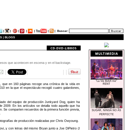
|
|
|
|
|
|
|
Buscar:
S |
BLOGS
sucesos que acontecen en escena y en el backstage.
"La Vie BohÃ¨me"
’, que en 160 páginas recoge una crónica de la vida en
RENT
0 en la que el espectáculo recogió cuatro galardones,
ociado del equipo de producción Junkyard Dog, quien ha
 2009. En los artículos se detalla todo aquello que ha
ón. Se comparten recuerdos de la primera función previa,
SUGAR, NINGÃ NO ÃS
.
PERFECTE
otografías de producción realizadas por Chris Owyoung.
, y con letras del mismo Bryan junto a Joe DiPietro (I