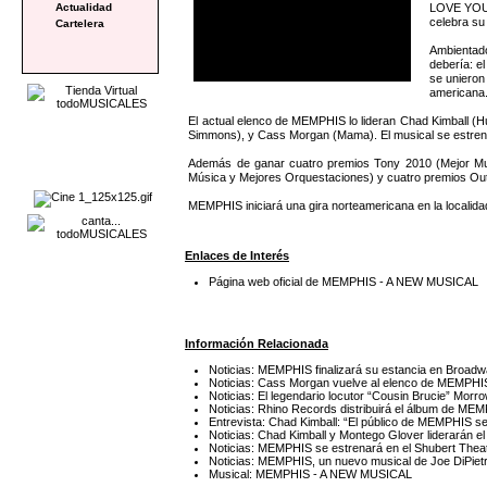
LOVE YOU, 
Actualidad
celebra su
Cartelera
Ambientado
debería: e
se unieron
americana
El actual elenco de MEMPHIS lo lideran Chad Kimball (H
Simmons), y Cass Morgan (Mama). El musical se estrenó 
Además de ganar cuatro premios Tony 2010 (Mejor Musi
Música y Mejores Orquestaciones) y cuatro premios Outer 
MEMPHIS iniciará una gira norteamericana en la localid
Enlaces de Interés
Página web oficial de MEMPHIS - A NEW MUSICAL
Información Relacionada
Noticias: MEMPHIS finalizará su estancia en Broad
Noticias: Cass Morgan vuelve al elenco de MEMP
Noticias: El legendario locutor “Cousin Brucie” M
Noticias: Rhino Records distribuirá el álbum de ME
Entrevista: Chad Kimball: “El público de MEMPHIS se 
Noticias: Chad Kimball y Montego Glover liderarán
Noticias: MEMPHIS se estrenará en el Shubert Thea
Noticias: MEMPHIS, un nuevo musical de Joe DiPietr
Musical: MEMPHIS - A NEW MUSICAL