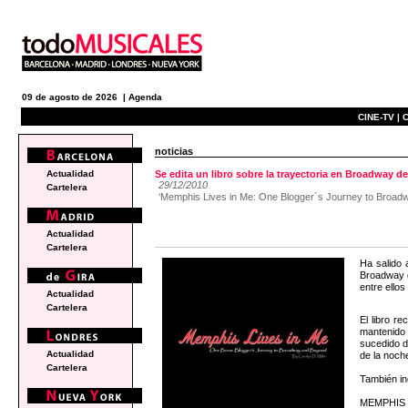
09 de agosto de 2026 |
Agenda
CINE-TV |
C
noticias
Actualidad
Se edita un libro sobre la trayectoria en Broadway 
29/12/2010
Cartelera
‘Memphis Lives in Me: One Blogger´s Journey to Broadwa
Actualidad
Cartelera
Ha salido 
Broadway d
entre ellos
Actualidad
Cartelera
El libro r
mantenido 
sucedido d
Actualidad
de la noch
Cartelera
También in
MEMPHIS cu