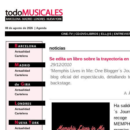
08 de agosto de 2026 |
Agenda
CINE-TV |
CD-DVD-LIBROS |
ELL@S |
ENTREVIST
noticias
Actualidad
Cartelera
Se edita un libro sobre la trayectoria
29/12/2010
‘Memphis Lives in Me: One Blogger´s Jou
Actualidad
Cartelera
blog oficial del espectáculo, detalland
backstage.
Actualidad
Cartelera
Ha salid
Actualidad
´s Jour
Cartelera
recoge 
MEMPHIS
Actualidad
premios