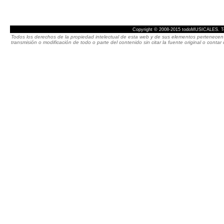
Copyright © 2008-2015 todoMUSICALES. To
Todos los derechos de la propiedad intelectual de esta web y de sus elementos pertenecen 
transmisión o modificación de todo o parte del contenido sin citar la fuente original o cont