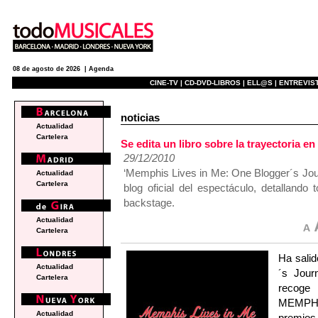
08 de agosto de 2026 |
Agenda
CINE-TV |
CD-DVD-LIBROS |
ELL@S |
ENTREVIST
noticias
Actualidad
Cartelera
Se edita un libro sobre la trayectoria
29/12/2010
‘Memphis Lives in Me: One Blogger´s Jou
Actualidad
Cartelera
blog oficial del espectáculo, detalland
backstage.
Actualidad
Cartelera
Ha salid
Actualidad
´s Jour
Cartelera
recoge 
MEMPHIS
Actualidad
premios