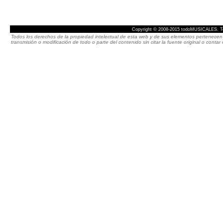
Copyright © 2008-2015 todoMUSICALES. To
Todos los derechos de la propiedad intelectual de esta web y de sus elementos pertenecen 
transmisión o modificación de todo o parte del contenido sin citar la fuente original o cont