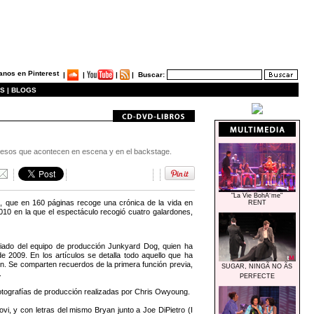
|
|
|
|
Buscar:
S |
BLOGS
sucesos que acontecen en escena y en el backstage.
"La Vie BohÃ¨me"
’, que en 160 páginas recoge una crónica de la vida en
RENT
0 en la que el espectáculo recogió cuatro galardones,
ociado del equipo de producción Junkyard Dog, quien ha
 2009. En los artículos se detalla todo aquello que ha
ón. Se comparten recuerdos de la primera función previa,
SUGAR, NINGÃ NO ÃS
.
PERFECTE
otografías de producción realizadas por Chris Owyoung.
, y con letras del mismo Bryan junto a Joe DiPietro (I