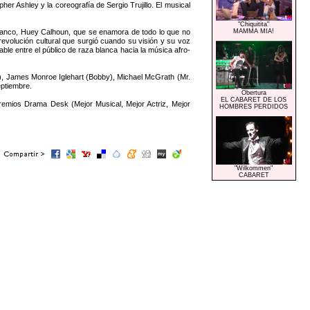
Ashley y la coreografía de Sergio Trujillo. El musical
"Chiquitita"
blanco, Huey Calhoun, que se enamora de todo lo que no
MAMMA MIA!
 revolución cultural que surgió cuando su visión y su voz
le entre el público de raza blanca hacia la música afro-
y), James Monroe Iglehart (Bobby), Michael McGrath (Mr.
eptiembre.
Obertura
EL CABARET DE LOS
remios Drama Desk (Mejor Musical, Mejor Actriz, Mejor
HOMBRES PERDIDOS
"Wilkommen"
CABARET