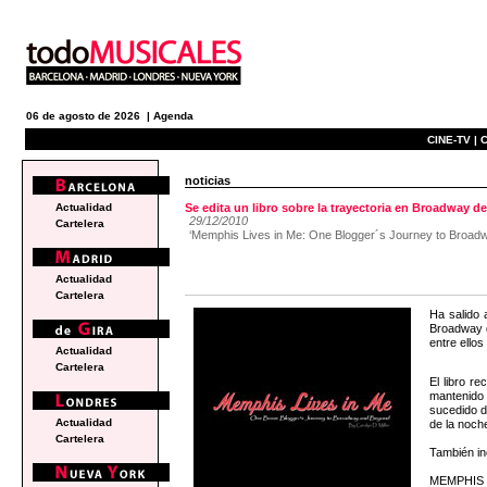
06 de agosto de 2026 |
Agenda
CINE-TV |
C
noticias
Actualidad
Se edita un libro sobre la trayectoria en Broadway 
29/12/2010
Cartelera
‘Memphis Lives in Me: One Blogger´s Journey to Broadwa
Actualidad
Cartelera
Ha salido 
Broadway d
entre ellos
Actualidad
Cartelera
El libro r
mantenido 
sucedido d
Actualidad
de la noch
Cartelera
También in
MEMPHIS cu