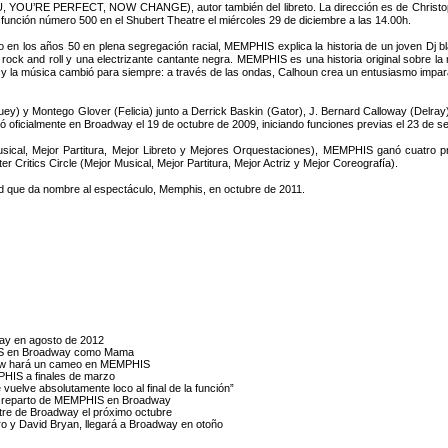
YOU’RE PERFECT, NOW CHANGE), autor también del libreto. La dirección es de Christopher 
 función número 500 en el Shubert Theatre el miércoles 29 de diciembre a las 14.00h.
 en los años 50 en plena segregación racial, MEMPHIS explica la historia de un joven Dj 
l rock and roll y una electrizante cantante negra. MEMPHIS es una historia original sobre la
 y la música cambió para siempre: a través de las ondas, Calhoun crea un entusiasmo imparab
.
uey) y Montego Glover (Felicia) junto a Derrick Baskin (Gator), J. Bernard Calloway (Delra
oficialmente en Broadway el 19 de octubre de 2009, iniciando funciones previas el 23 de s
cal, Mejor Partitura, Mejor Libreto y Mejores Orquestaciones), MEMPHIS ganó cuatro p
Critics Circle (Mejor Musical, Mejor Partitura, Mejor Actriz y Mejor Coreografía).
ad que da nombre al espectáculo, Memphis, en octubre de 2011.
way en agosto de 2012
HIS en Broadway como Mama
orrow hará un cameo en MEMPHIS
MPHIS a finales de marzo
vuelve absolutamente loco al final de la función”
 el reparto de MEMPHIS en Broadway
tre de Broadway el próximo octubre
o y David Bryan, llegará a Broadway en otoño