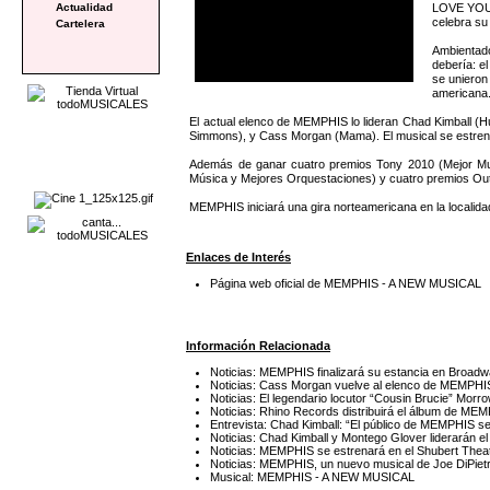
LOVE YOU, 
Actualidad
celebra su
Cartelera
Ambientado
debería: e
se unieron
americana
El actual elenco de MEMPHIS lo lideran Chad Kimball (H
Simmons), y Cass Morgan (Mama). El musical se estrenó 
Además de ganar cuatro premios Tony 2010 (Mejor Musi
Música y Mejores Orquestaciones) y cuatro premios Outer 
MEMPHIS iniciará una gira norteamericana en la localid
Enlaces de Interés
Página web oficial de MEMPHIS - A NEW MUSICAL
Información Relacionada
Noticias: MEMPHIS finalizará su estancia en Broad
Noticias: Cass Morgan vuelve al elenco de MEMP
Noticias: El legendario locutor “Cousin Brucie” M
Noticias: Rhino Records distribuirá el álbum de ME
Entrevista: Chad Kimball: “El público de MEMPHIS se 
Noticias: Chad Kimball y Montego Glover liderarán
Noticias: MEMPHIS se estrenará en el Shubert Thea
Noticias: MEMPHIS, un nuevo musical de Joe DiPietr
Musical: MEMPHIS - A NEW MUSICAL