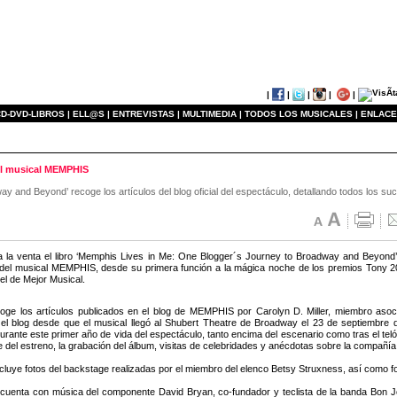
|
|
|
|
|
D-DVD-LIBROS |
ELL@S |
ENTREVISTAS |
MULTIMEDIA |
TODOS LOS MUSICALES |
ENLACE
del musical MEMPHIS
y and Beyond’ recoge los artículos del blog oficial del espectáculo, detallando todos los 
a la venta el libro ‘Memphis Lives in Me: One Blogger´s Journey to Broadway and Beyond
el musical MEMPHIS, desde su primera función a la mágica noche de los premios Tony 201
 el de Mejor Musical.
ecoge los artículos publicados en el blog de MEMPHIS por Carolyn D. Miller, miembro as
el blog desde que el musical llegó al Shubert Theatre de Broadway el 23 de septiembre de
urante este primer año de vida del espectáculo, tanto encima del escenario como tras el tel
e del estreno, la grabación del álbum, visitas de celebridades y anécdotas sobre la compañía
cluye fotos del backstage realizadas por el miembro del elenco Betsy Struxness, así como f
enta con música del componente David Bryan, co-fundador y teclista de la banda Bon Jovi