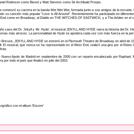
Daniel Robinson como Bisset y Matt Stevens como Sir Archibald Proops.
ow comenzó su carrera en la banda Wet Wet Wet, formada junto a sus amigos de la escuela. C
endo su canción más popular “Love Is All Around”. Recientemente ha participado en diferente
 End como en Broadway; al Diablo en THE WITCHES OF EASTWICK; y a The Arbiter en el con
o caso del Dr. Jekyll y Mr. Hyde’, el musical JEKYLL AND HYDE narra la historia del Dr. Hen
horías más atroces. La personalidad de Hyde se apodera cada vez con más fuerza en la per
lie Bricuse, JEKYLL AND HYDE se estrenó en el Plymouth Theatre de Broadway en abril de 199
Noll. El musical, que nunca se ha representado en el West End, realizó una gira por el Rei
dsay.
Nuevo Apolo de Madrid en septiembre de 2000 con un reparto encabezado por Raphael, Ma
 por todo el país que finalizó en julio del 2003.
ográfico con el album ‘Encore’