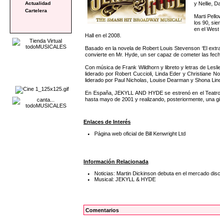
y Nellie, 
Actualidad
Cartelera
Marti Pell
los 90, si
en el West
Hall en el 2008.
Basado en la novela de Robert Louis Stevenson ‘El extrañ
convierte en Mr. Hyde, un ser capaz de cometer las fec
Con música de Frank Wildhorn y libreto y letras de Les
liderado por Robert Cuccioli, Linda Eder y Christiane 
liderado por Paul Nicholas, Louise Dearman y Shona Lin
En España, JEKYLL AND HYDE se estrenó en el Teatro 
hasta mayo de 2001 y realizando, posteriormente, una gira
Enlaces de Interés
Página web oficial de Bill Kenwright Ltd
Información Relacionada
Noticias: Martin Dickinson debuta en el mercado disc
Musical: JEKYLL & HYDE
Comentarios