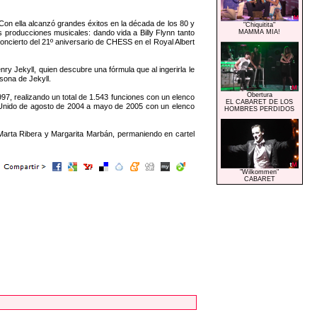
on ella alcanzó grandes éxitos en la década de los 80 y
"Chiquitita"
s producciones musicales: dando vida a Billy Flynn tanto
MAMMA MIA!
cierto del 21º aniversario de CHESS en el Royal Albert
ry Jekyll, quien descubre una fórmula que al ingerirla le
sona de Jekyll.
Obertura
7, realizando un total de 1.543 funciones con un elenco
EL CABARET DE LOS
no Unido de agosto de 2004 a mayo de 2005 con un elenco
HOMBRES PERDIDOS
rta Ribera y Margarita Marbán, permaniendo en cartel
"Wilkommen"
CABARET