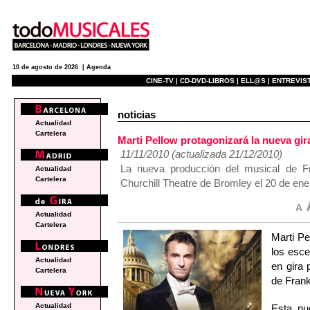
10 de agosto de 2026 |
Agenda
CINE-TV |
CD-DVD-LIBROS |
ELL@S |
ENTREVIST
noticias
Actualidad
Cartelera
Marti Pellow protagonizará la nueva g
11/11/2010 (actualizada 21/12/2010)
La nueva producción del musical de Fr
Actualidad
Cartelera
Churchill Theatre de Bromley el 20 de ene
Actualidad
Cartelera
Marti Pe
los esce
Actualidad
en gira
Cartelera
de Frank
Actualidad
Esta nu