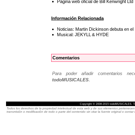
Página web oficial de Bill Kenwright Ltd
Información Relacionada
Noticias: Martin Dickinson debuta en el
Musical: JEKYLL & HYDE
Comentarios
Para poder añadir comentarios neces
todoMUSICALES
.
Copyright © 2008-2015 todoMUSICALES. To
Todos los derechos de la propiedad intelectual de esta web y de sus elementos pertenecen 
transmisión o modificación de todo o parte del contenido sin citar la fuente original o cont