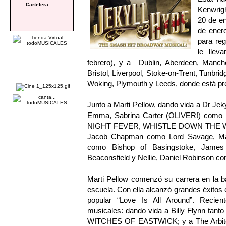
Cartelera
Kenwrigh
20 de en
de enero
para reg
le llev
febrero), y a Dublin, Aberdeen, Manche
Bristol, Liverpool, Stoke-on-Trent, Tunbr
Woking, Plymouth y Leeds, donde está previ
Junto a Marti Pellow, dando vida a Dr J
Emma, Sabrina Carter (OLIVER!) co
NIGHT FEVER, WHISTLE DOWN THE WIND
Jacob Chapman como Lord Savage, Mart
como Bishop of Basingstoke, Jame
Beaconsfield y Nellie, Daniel Robinson c
Marti Pellow comenzó su carrera en la 
escuela. Con ella alcanzó grandes éxitos 
popular “Love Is All Around”. Recien
musicales: dando vida a Billy Flynn tan
WITCHES OF EASTWICK; y a The Arbiter 