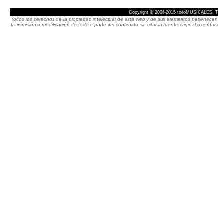
Copyright © 2008-2015 todoMUSICALES. To
Todos los derechos de la propiedad intelectual de esta web y de sus elementos pertenecen 
transmisión o modificación de todo o parte del contenido sin citar la fuente original o cont