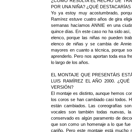
¿CÓMO RESULTA EL HECHO DE TR
POR UNA NIÑA? ¿QUÉ DESTACARÍAS
Yo ya estoy muy acostumbrado, porque
Ramírez estuve cuatro años de gira elig
semanas hacíamos ANNIE en una ciudad,
quince días. En este caso no ha sido así,
elenco, porque las niñas no pueden tra
elenco de niñas y se cambia de Annie
mayores en cuanto a técnica, porque son
aprenderlo. Pero nos aportan toda esa f
lo largo de los años.
EL MONTAJE QUE PRESENTÁIS EST
LUIS RAMÍREZ EL AÑO 2000. ¿QU
VERSIÓN?
El montaje es distinto, aunque hemos con
los coros se han cambiado casi todos. H
están cambiados. Las coreografías son
vocales son también todas nuevas, la
conservado es algún paramento de decora
que son como un homenaje a lo que fue
cariño. Pero este montaje está mucho m