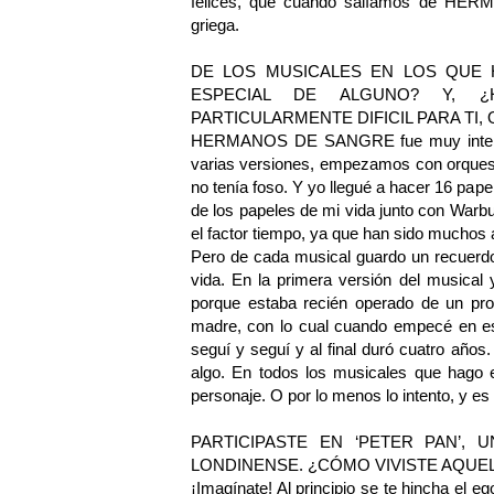
felices, que cuando salíamos de HE
griega.
DE LOS MUSICALES EN LOS QUE 
ESPECIAL DE ALGUNO? Y, 
PARTICULARMENTE DIFICIL PARA TI,
HERMANOS DE SANGRE fue muy intenso,
varias versiones, empezamos con orquesta 
no tenía foso. Y yo llegué a hacer 16 pa
de los papeles de mi vida junto con Warb
el factor tiempo, ya que han sido muchos a
Pero de cada musical guardo un recuerdo
vida. En la primera versión del musical
porque estaba recién operado de un pr
madre, con lo cual cuando empecé en est
seguí y seguí y al final duró cuatro año
algo. En todos los musicales que hago e
personaje. O por lo menos lo intento, y es
PARTICIPASTE EN ‘PETER PAN’,
LONDINENSE. ¿CÓMO VIVISTE AQUEL
¡Imagínate! Al principio se te hincha el 