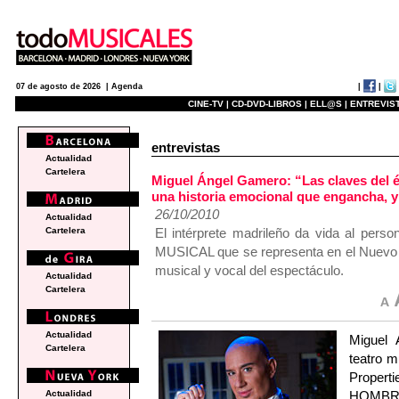
|
|
07 de agosto de 2026 |
Agenda
CINE-TV |
CD-DVD-LIBROS |
ELL@S |
ENTREVIST
entrevistas
Actualidad
Cartelera
Miguel Ángel Gamero: “Las claves del é
una historia emocional que engancha, 
26/10/2010
Actualidad
El intérprete madrileño da vida al per
Cartelera
MUSICAL que se representa en el Nuevo T
musical y vocal del espectáculo.
Actualidad
Cartelera
Actualidad
Miguel 
Cartelera
teatro m
Propert
HOMBR
Actualidad