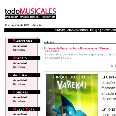
08 de agosto de 2026 |
Agenda
CINE-TV |
CD-DVD-LIBROS |
ELL@S |
ENTREVIST
noticias
Actualidad
El Cirque du Soleil vuelve a Barcelona con ‘Varekai’
Cartelera
04/10/2010
La compañía canadiense concluye su gira europea en la C
de diciembre de 2010.
Actualidad
Cartelera
El Cirqu
Actualidad
ocasión 
Cartelera
fantást
situada 
Actualidad
diciembr
Cartelera
En lo pr
un mundo
Actualidad