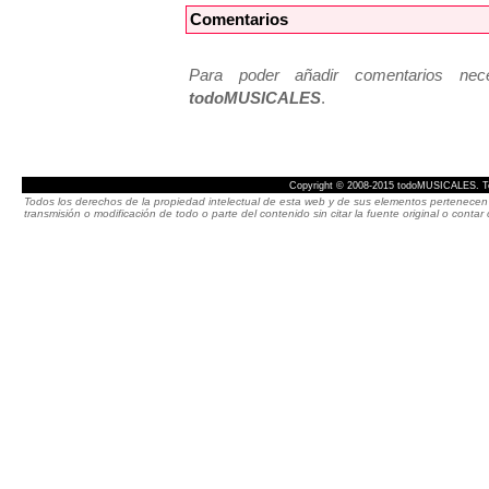
Comentarios
Para poder añadir comentarios neces
todoMUSICALES
.
Copyright © 2008-2015 todoMUSICALES. To
Todos los derechos de la propiedad intelectual de esta web y de sus elementos pertenecen 
transmisión o modificación de todo o parte del contenido sin citar la fuente original o cont