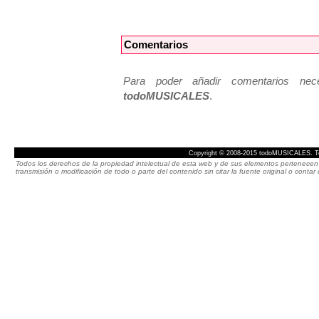
Comentarios
Para poder añadir comentarios neces
todoMUSICALES
.
Copyright © 2008-2015 todoMUSICALES. To
Todos los derechos de la propiedad intelectual de esta web y de sus elementos pertenecen 
transmisión o modificación de todo o parte del contenido sin citar la fuente original o cont