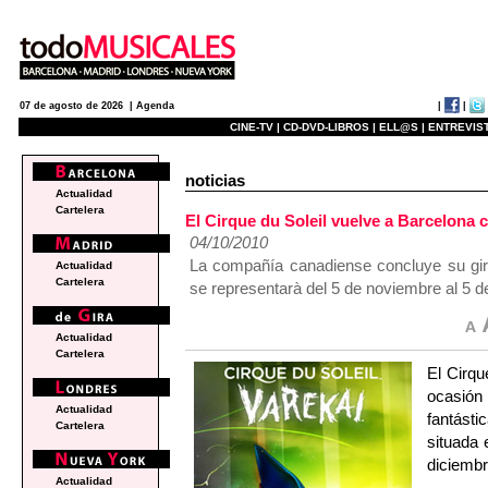
|
|
07 de agosto de 2026 |
Agenda
CINE-TV |
CD-DVD-LIBROS |
ELL@S |
ENTREVIST
noticias
Actualidad
Cartelera
El Cirque du Soleil vuelve a Barcelona c
04/10/2010
La compañía canadiense concluye su gir
Actualidad
Cartelera
se representarà del 5 de noviembre al 5 d
Actualidad
Cartelera
El Cirqu
ocasión 
Actualidad
fantást
Cartelera
situada 
diciembr
Actualidad