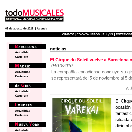
09 de agosto de 2026 |
Agenda
CINE-TV |
CD-DVD-LIBROS |
ELL@S |
ENTREVIST
noticias
Actualidad
Cartelera
El Cirque du Soleil vuelve a Barcelona c
04/10/2010
La compañía canadiense concluye su gir
Actualidad
Cartelera
se representarà del 5 de noviembre al 5 d
Actualidad
Cartelera
El Cirqu
ocasión 
Actualidad
fantást
Cartelera
situada 
diciembr
Actualidad