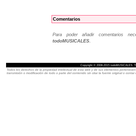
Comentarios
Para poder añadir comentarios neces
todoMUSICALES
.
Copyright © 2008-2015 todoMUSICALES. To
Todos los derechos de la propiedad intelectual de esta web y de sus elementos pertenecen 
transmisión o modificación de todo o parte del contenido sin citar la fuente original o cont