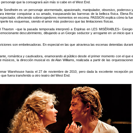
personaje que la consagrará aún más si cabe en el West End.
e Sondheim es un personaje atormentado, apasionado, manipulador, obsesivo, poderoso y d
ara intentar conquistar a su amado, traspasando las barreras de la belleza física. Elena R
espectador, ofreciendo sobrecogedores momentos en escena. PASSION explica cómo la fuer
omperle los esquemas, siendo el amor más poderoso que las limitaciones físicas.
d Thaxton –que la pasada temporada interpretó a Enjolras en LES MISÉRABLES– Giorgio 
emocionante descubrimiento, dibujando a un Giorgio seductor y arrogante en un inicio que se
pariciones son embelesadoras. En especial en las que atraviesa las escenas detenidas durant
ante, romántica y cautivadora, enamorando al público desde el primer momento con el que 
músicos, la dirección musical es de Alan Williams, realizada a partir de las orquestacion
mar Warehouse hasta el 27 de noviembre de 2010, pero dada la excelente recepción por 
 que fuera transferido a otro teatro del West End.