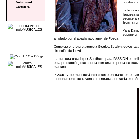
bombón de 
Actualidad
Cartelera
La Fosca d
flaqueza p
seduce al 
llegar a r
Para Davi
supone un 
arrollado por el apasionado amor de Fosca.
Completa el trío protagonista Scarlett Strallen, cuyas a
dirección de Lloyd.
La partitura creado por Sondheim para PASSION es brill
esta producción, que cuenta con una orquesta de nueve 
maestro.
PASSION permanecerá inicialmente en cartel en el Don
funcionamiento de la venta de entradas, no sería extraño