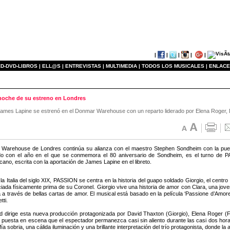
|
|
|
|
|
D-DVD-LIBROS |
ELL@S |
ENTREVISTAS |
MULTIMEDIA |
TODOS LOS MUSICALES |
ENLACE
noche de su estreno en Londres
ames Lapine se estrenó en el Donmar Warehouse con un reparto liderado por Elena Roger, Da
Warehouse de Londres continúa su alianza con el maestro Stephen Sondheim con la pues
do con el año en el que se conmemora el 80 aniversario de Sondheim, es el turno de P
ano, escrita con la aportación de James Lapine en el libreto.
 la Italia del siglo XIX, PASSION se centra en la historia del guapo soldado Giorgio, el cen
iada físicamente prima de su Coronel. Giorgio vive una historia de amor con Clara, una jove
a a través de bellas cartas de amor. El musical está basado en la película ‘Passione d’Amore’
ti.
d dirige esta nueva producción protagonizada por David Thaxton (Giorgio), Elena Roger (Fo
a puesta en escena que el espectador permanezca casi sin aliento durante las casi dos hora
a sobria, una cálida iluminación y una brillante interpretación del trío protagonista, donde 