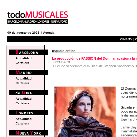
09 de agosto de 2026 |
Agenda
CINE-TV |
C
espacio crítico
Actualidad
La producción de PASSION del Donmar apasiona la 
22/09/2010
Cartelera
El 21 de septiembre el musical de Stephen Sondheim y J
Actualidad
Cartelera
El Donmar 
coincidien
norteameric
Actualidad
Cartelera
Situada en
poco agrac
la distanci
Actualidad
Ugo Tarchet
Cartelera
Jamie Lloy
minimalist
escenografí