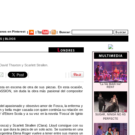
|
|
|
|
Buscar:
S |
BLOGS
vid Thaxton y Scarlett Strallen.
"La Vie BohÃ¨me"
ta en escena de otra de sus piezas. En esta ocasión,
RENT
ASSION, sin duda la obra más pasional del compositor
tro del apasionado y obsesivo amor de Fosca, la enferma y
n y bella mujer casada con quien continúa su relación en
 d’Ettore Scola y a su vez en la novela ‘Fosca’ de Iginio
SUGAR, NINGÃ NO ÃS
PERFECTE
sca) y Scarlett Strallen (Clara). Lloyd consigue con su
s que dura la pieza de un solo acto. Se sustenta en una
la argentina Elena Roger vuelve a tener entre sus manos un