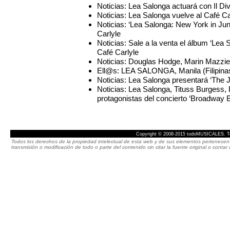
Noticias: Lea Salonga actuará con Il Di
Noticias: Lea Salonga vuelve al Café Ca
Noticias: ‘Lea Salonga: New York in Ju
Carlyle
Noticias: Sale a la venta el álbum ‘Lea
Café Carlyle
Noticias: Douglas Hodge, Marin Mazzie,
Ell@s: LEA SALONGA, Manila (Filipina
Noticias: Lea Salonga presentará ‘The J
Noticias: Lea Salonga, Tituss Burgess,
protagonistas del concierto ‘Broadway
Copyright © 2008-2015 todoMUSICALES. To
Todos los derechos de la propiedad intelectual de esta web y de sus elementos pertenecen 
transmisión o modificación de todo o parte del contenido sin citar la fuente original o cont