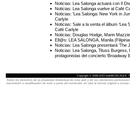
Noticias: Lea Salonga actuará con Il Di
Noticias: Lea Salonga vuelve al Café Ca
Noticias: ‘Lea Salonga: New York in Ju
Carlyle
Noticias: Sale a la venta el álbum ‘Lea
Café Carlyle
Noticias: Douglas Hodge, Marin Mazzie,
Ell@s: LEA SALONGA, Manila (Filipina
Noticias: Lea Salonga presentará ‘The J
Noticias: Lea Salonga, Tituss Burgess,
protagonistas del concierto ‘Broadway
Copyright © 2008-2015 todoMUSICALES. To
Todos los derechos de la propiedad intelectual de esta web y de sus elementos pertenecen 
transmisión o modificación de todo o parte del contenido sin citar la fuente original o cont