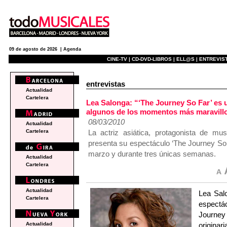
09 de agosto de 2026 |
Agenda
CINE-TV |
CD-DVD-LIBROS |
ELL@S |
ENTREVIST
entrevistas
Actualidad
Cartelera
Lea Salonga: “‘The Journey So Far’ es 
algunos de los momentos más maravillo
08/03/2010
Actualidad
La actriz asiática, protagonista d
Cartelera
presenta su espectáculo ‘The Journey So F
marzo y durante tres únicas semanas.
Actualidad
Cartelera
Actualidad
Lea Salo
Cartelera
espectá
Journey
originar
Actualidad