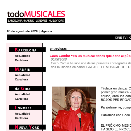
09 de agosto de 2026 |
Agenda
CINE-TV |
C
entrevistas
Actualidad
Coco Comín: “En un musical tienes que darle al públ
05/06/2008
Cartelera
Coco Comín ha sido una de las primeras coreógrafas d
dos musicales en cartel, GREASE, EL MUSICAL DE TU
Actualidad
Cartelera
Titulada en danza, C
primer gran musical
Actualidad
equipo, creó las c
Cartelera
BOJOS PER BROADWAY 
Paralelamente, compa
Actualidad
Hablamos con Coco Com
Cartelera
EL PRÓXIMO MES 
HA SIDO EL PROC