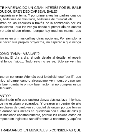
TE HA RENACIDO UN GRAN INTERÉS POR EL BAILE
QUE QUIEREN DEDICARSE AL BAILE?
opularizan el tema. Y por primera vez los padres cuando
bailarines de televisión, bailarines de musical, etc.
tran en las escuelas a través de la admiración por los
on talento –que los ves ya desde el primer día en cuanto
Sobre todo si son chicos, porque hay muchos menos. Los
 no es en un musical hay otras opciones. Por ejemplo, la
ue hacer sus propios proyectos, no esperar a que venga
MO “FAMA – A BAILAR”?
 El día a día, el pulir detalle al detalle, el repetir
el fondo físico... Todo esto no se ve. Solo se ven las
no en concreto. Además está lo del dichoso “perfil”, que
chico afroamericano o afrocubano –en nuestro caso por
uy buen cantante o muy buen actor, si no cumples estos
adecuado.
CANTO?
ía ningún niño que supiera danza clásica, jazz, hip-hop,
 que no estaban preparados. Y crearon un centro de alto
ban clases de canto en su ciudad de origen porque tenían
que duraba seis meses se quedaban con cuatro de ellos y
stán haciendo constantemente, porque los chicos están en
mpoco en Inglaterra son diferentes a nosotros, y aquí se
 TRABAJANDO EN MUSICALES. ¿CONSIDERAS QUE