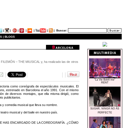
|
|
|
|
|
|
|
Buscar:
S |
BLOGS
Y FILEMÓN – THE MIUSICAL y, ha realizado las de otros
"La Vie BohÃ¨me"
RENT
yectoria como coreógrafa de espectáculos musicales. El
ons, estrenado en Barcelona el año 1991. Con el mismo
 de diversos montajes, que ella misma dirigió, como
publicitarios.
za y comedia musical que lleva su nombre.
SUGAR, NINGÃ NO ÃS
eatro musical y del baile en nuestro país.
PERFECTE
 TE HAS ENCARGADO DE LA COREOGRAFÍA. ¿CÓMO