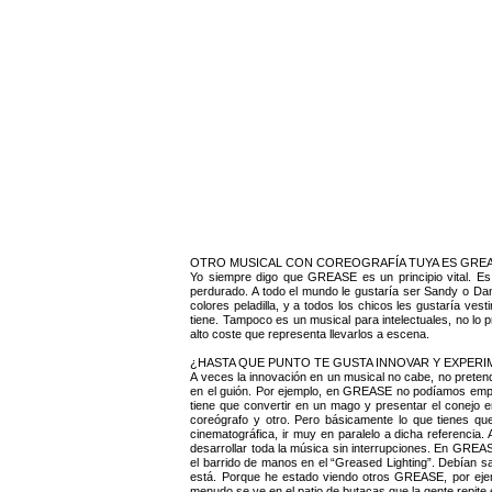
OTRO MUSICAL CON COREOGRAFÍA TUYA ES GREA
Yo siempre digo que GREASE es un principio vital. Es
perdurado. A todo el mundo le gustaría ser Sandy o Dan
colores peladilla, y a todos los chicos les gustaría ve
tiene. Tampoco es un musical para intelectuales, no lo 
alto coste que representa llevarlos a escena.
¿HASTA QUE PUNTO TE GUSTA INNOVAR Y EXPERI
A veces la innovación en un musical no cabe, no pretend
en el guión. Por ejemplo, en GREASE no podíamos empez
tiene que convertir en un mago y presentar el conejo en
coreógrafo y otro. Pero básicamente lo que tienes que
cinematográfica, ir muy en paralelo a dicha referencia.
desarrollar toda la música sin interrupciones. En GREA
el barrido de manos en el “Greased Lighting”. Debían sal
está. Porque he estado viendo otros GREASE, por eje
menudo se ve en el patio de butacas que la gente repite