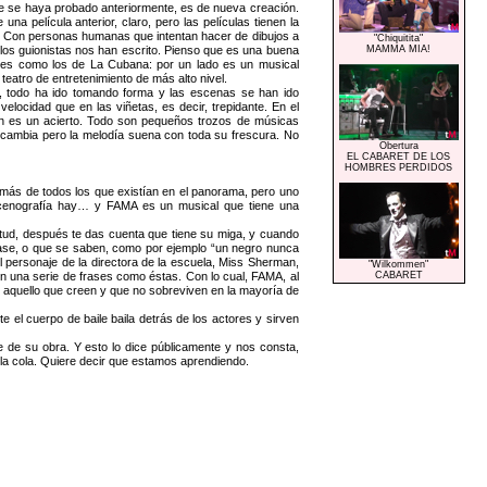
 se haya probado anteriormente, es de nueva creación.
na película anterior, claro, pero las películas tienen la
sí. Con personas humanas que intentan hacer de dibujos a
"Chiquitita"
 los guionistas nos han escrito. Pienso que es una buena
MAMMA MIA!
ales como los de La Cubana: por un lado es un musical
 teatro de entretenimiento de más alto nivel.
, todo ha ido tomando forma y las escenas se han ido
locidad que en las viñetas, es decir, trepidante. En el
ién es un acierto. Todo son pequeños trozos de músicas
se cambia pero la melodía suena con toda su frescura. No
Obertura
EL CABARET DE LOS
HOMBRES PERDIDOS
 más de todos los que existían en el panorama, pero uno
scenografía hay… y FAMA es un musical que tiene una
tud, después te das cuenta que tiene su miga, y cuando
lase, o que se saben, como por ejemplo “un negro nunca
 personaje de la directora de la escuela, Miss Sherman,
"Wilkommen"
en una serie de frases como éstas. Con lo cual, FAMA, al
CABARET
r aquello que creen y que no sobreviven en la mayoría de
 el cuerpo de baile baila detrás de los actores y sirven
 de su obra. Y esto lo dice públicamente y nos consta,
a cola. Quiere decir que estamos aprendiendo.