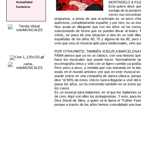
MORTADELO & FILEMÓN
Actualidad
Esto quiere decir que
Cartelera
ventaja de la postpr
veces nos encontramo
propuesta, a pesar de que al principio es un poco ch
autóctono, completamente español; y por otro, es un music
Nos avala un dibujante que con los años se ha conso
solucionando de forma que se pueden llevar al teatro. 
cómic, se pasa de una situación a otra en un solo dib
españolas de los años 60, 70 y alguna de los 80, pero e
creo que sea un musical apto para intelectuales, sino que
POR OTRA PARTE, TAMBIÉN VUELVE A BARCELONA
FAMA pienso que ya es un clásico, con una historia que
hace los musicales que puede hacer. Normalmente ta
escenografía única y sólo con un ligero cambio ya podíam
Pero poco a poco, a medida que vas entrando en la ide
estás en el mundo artístico ves que en este musical s
puede entrar en una compañía de danza clásica, porque 
dice “el 90% de estos chicos nunca llegarán a vivir del
pasar los años, se ha convertido también en un icono qu
los casos.
Es un musical para bailarines, en el que los bailarines
de coro. Aquí son ellos los protagonistas. Y esto, para 
Dice David de Silva, a quien se le llama el “Father F
porque a través de los años hemos consolidado una bue