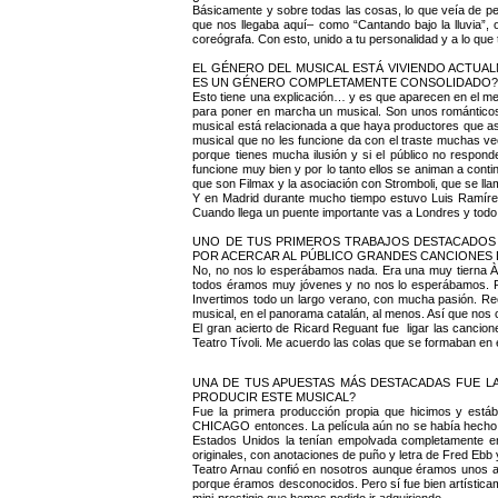
Básicamente y sobre todas las cosas, lo que veía de pe
que nos llegaba aquí– como “Cantando bajo la lluvia”, 
coreógrafa. Con esto, unido a tu personalidad y a lo qu
EL GÉNERO DEL MUSICAL ESTÁ VIVIENDO ACTUA
ES UN GÉNERO COMPLETAMENTE CONSOLIDADO
Esto tiene una explicación… y es que aparecen en el m
para poner en marcha un musical. Son unos románticos, 
musical está relacionada a que haya productores que 
musical que no les funcione da con el traste muchas v
porque tienes mucha ilusión y si el público no respon
funcione muy bien y por lo tanto ellos se animan a c
que son Filmax y la asociación con Stromboli, que se ll
Y en Madrid durante mucho tiempo estuvo Luis Ramírez
Cuando llega un puente importante vas a Londres y todo 
UNO DE TUS PRIMEROS TRABAJOS DESTACADOS
POR ACERCAR AL PÚBLICO GRANDES CANCIONES 
No, no nos lo esperábamos nada. Era una muy tierna Àn
todos éramos muy jóvenes y no nos lo esperábamos. P
Invertimos todo un largo verano, con mucha pasión. Re
musical, en el panorama catalán, al menos. Así que nos
El gran acierto de Ricard Reguant fue ligar las canci
Teatro Tívoli. Me acuerdo las colas que se formaban en 
UNA DE TUS APUESTAS MÁS DESTACADAS FUE LA
PRODUCIR ESTE MUSICAL?
Fue la primera producción propia que hicimos y es
CHICAGO entonces. La película aún no se había hecho n
Estados Unidos la tenían empolvada completamente en
originales, con anotaciones de puño y letra de Fred Ebb
Teatro Arnau confió en nosotros aunque éramos unos au
porque éramos desconocidos. Pero sí fue bien artística
mini-prestigio que hemos podido ir adquiriendo.