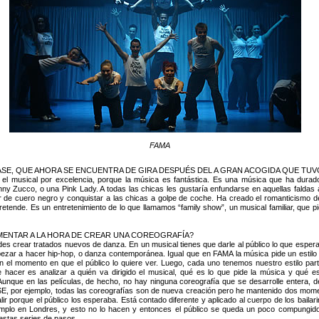
FAMA
SE, QUE AHORA SE ENCUENTRA DE GIRA DESPUÉS DEL A GRAN ACOGIDA QUE TU
 el musical por excelencia, porque la música es fantástica. Es una música que ha durado
ny Zucco, o una Pink Lady. A todas las chicas les gustaría enfundarse en aquellas faldas
stir de cuero negro y conquistar a las chicas a golpe de coche. Ha creado el romanticismo
pretende. Es un entretenimiento de lo que llamamos “family show”, un musical familiar, que p
MENTAR A LA HORA DE CREAR UNA COREOGRAFÍA?
es crear tratados nuevos de danza. En un musical tienes que darle al público lo que espera
ar a hacer hip-hop, o danza contemporánea. Igual que en FAMA la música pide un estilo 
 el momento en que el público lo quiere ver. Luego, cada uno tenemos nuestro estilo parti
 hacer es analizar a quién va dirigido el musical, qué es lo que pide la música y qué es
 Aunque en las películas, de hecho, no hay ninguna coreografía que se desarrolle entera, 
SE, por ejemplo, todas las coreografías son de nueva creación pero he mantenido dos momen
ir porque el público los esperaba. Está contado diferente y aplicado al cuerpo de los bailar
mplo en Londres, y esto no lo hacen y entonces el público se queda un poco compungido
 estas series de pasos.