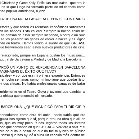
 Charisse y Gene Kelly. Películas musicales –que era lo
es, es lo que luego ha formado parte de mi esencia como
anza popular americana, o jazz.
TA DE UNA MODA PASAJERA O POR EL CONTRARIO
tores y que tienen los recursos económicos suficientes
n los bancos. Esto es vital. Siempre la buena salud del
se cansan de estar siempre luchando, o porque un solo
e les pasaron las ganas de volver a hacer, y es lógico
tiendo en teatro. Hemos tenido la suerte de que GREASE
ue bienvenidos sean estos nuevos productores de cine,
e relacionado, porque en España gustan los musicales…
quí, ir de Barcelona a Madrid y de Madrid a Barcelona.
ARCÓ UN PUNTO DE REFERENCIA EN BARCELONA
AGINÁBAIS EL ÉXITO QUE TUVO?
icales- y yo, que era mi primera experiencia. Entonces
 en ocho semanas como mínimo tiene que quedar listo.
y dos chicas. No había profesionales capaces de bailar
umildemente en el Teatro Goya y tuvimos que cambiar al
una chispa que encendió el mercado.
ARCELONA. ¿QUÉ SIGNIFICÓ PARA TI DIRIGIR Y
conocíamos como obra de culto– nadie sabía qué era
da nos dijeron que sí, porque era una obra que allí en
, que es muy poco. Y nos llegaron todos los libretos
poco que confiaban en que CHICAGO volviera a salir. Y el
ra de culto, a pesar de que no fue muy bien de público
 Pienso que nos ayudó a subir un escalón más dentro del