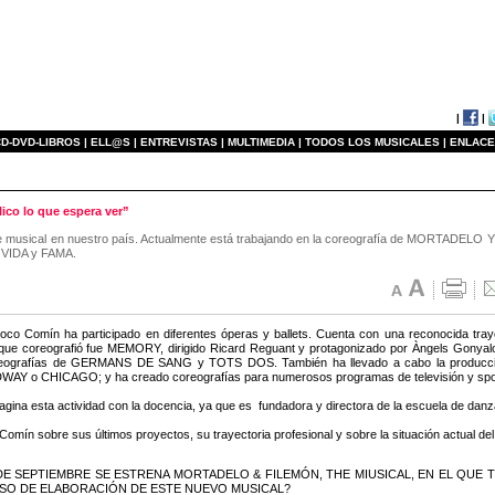
|
|
D-DVD-LIBROS |
ELL@S |
ENTREVISTAS |
MULTIMEDIA |
TODOS LOS MUSICALES |
ENLACE
ico lo que espera ver”
e musical en nuestro país. Actualmente está trabajando en la coreografía de MORTADELO 
 VIDA y FAMA.
oco Comín ha participado en diferentes óperas y ballets. Cuenta con una reconocida tra
 que coreografió fue MEMORY, dirigido Ricard Reguant y protagonizado por Àngels Gonyal
oreografías de GERMANS DE SANG y TOTS DOS. También ha llevado a cabo la producción
o CHICAGO; y ha creado coreografías para numerosos programas de televisión y spots 
gina esta actividad con la docencia, ya que es fundadora y directora de la escuela de dan
ín sobre sus últimos proyectos, su trayectoria profesional y sobre la situación actual del t
DE SEPTIEMBRE SE ESTRENA MORTADELO & FILEMÓN, THE MIUSICAL, EN EL QUE
ESO DE ELABORACIÓN DE ESTE NUEVO MUSICAL?