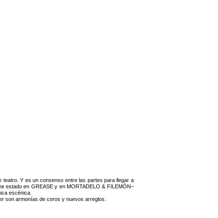
 teatro. Y es un consenso entre las partes para llegar a
el que he estado en GREASE y en MORTADELO & FILEMÓN–
nica escénica.
cer son armonías de coros y nuevos arreglos.