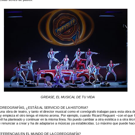
GREASE, EL MUSICAL DE TU VIDA
OREOGRAFÍAS, ¿ESTÁS AL SERVICIO DE LA HISTORIA?
na obra de teatro, y tanto el director musical como el coreógrafo trabajan para esta obra de
no y empieza el otro tenga el mismo aroma. Por ejemplo, cuando Ricard Reguant –con 
l ha planteado y continuar en la misma línea. No puedo cambiar a otra estética o a otra téc
que renunciar a crear y ha de adaptarse a músicas ya establecidas. Lo máximo que puede ha
REFERENCIAS EN EL MUNDO DE LA COREOGRAFÍA?