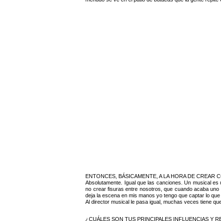
ENTONCES, BÁSICAMENTE, A LA HORA DE CREAR C
Absolutamente. Igual que las canciones. Un musical es u
no crear fisuras entre nosotros, que cuando acaba u
deja la escena en mis manos yo tengo que captar lo que é
Al director musical le pasa igual, muchas veces tiene 
¿CUÁLES SON TUS PRINCIPALES INFLUENCIAS Y 