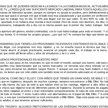
NAS QUE SE QUIEREN DEDICAR A LA DANZA Y A LA COMEDIA MUSICAL. ACTUALMEN
 DE TV. ¿CREES QUE HAY SUFICIENTE MERCADO LABORAL PARA TODOS AQUELLOS 
amas de televisión ayudan, aunque no siempre su ayuda es positiva, pero definitivamente p
ensan que quizá sí porque ven que el baile está muy popularizado y que pueden ser profesores, 
que no trabaje, hoy en día. El 10% que llegan son los que valen. El otro 90% no vale. En
apuntado si no hubiera esta movida a nivel estatal. Pero de estos cien alumnos, los diez c
 lesionarse, trabajando día a día con la misma pasión que el primer día, todos trabajan. 
 apertura del género, tendrá continuidad, con lo cual habrá trabajo para todo el mundo. Y si
uy bonita. O el montar los propios grupos, ¿por qué no? Yo siempre les digo que tienen q
SIDERAS QUE TIENEN LOS PROGRAMAS TELEVISIVOS CENTRADOS EN EL BAILE, CO
llegar. Los programas son muy rápidos, y no se enseña nunca la técnica que hay detrás.
asta aburrir al propio practicante, avanzar un poquito cada día, el trabajo en la barra, 
 que están allí llevan años y años de sinsabores y de ir y venir.
BUENOS PROFESIONALES EN NUESTRO PAÍS?
arios. Lo que pasa en los musicales es que no todo el mundo, aunque sea bueno, vale para u
perfiles muy determinados que ya vienen marcados: se necesita una chica oriental, un 
nicas, para encarnar los distintos rasgos físicos. Y aunque uno sea muy buen bailarín o m
les, no tienes que ser sólo válido sino también estar en el momento adecuado en el casting 
SICAL COMO BILLY ELLIOT, CON NIÑOS QUE TIENEN UN GRAN NIVEL DE BAILE Y 
que en Inglaterra, después de muchos castings, tampoco encontraron a Billy Elliot. No hab
lo ella misma. Así que de todo lo que habían visto en los castings, eligieron a diez niños
z chicos que eligieron eran de diferentes partes de Inglaterra. Durante la semana les paga
stos niños viajaban al centro y eran entrenados exhaustivamente. Al cabo de este entreno 
 de todo el mundo. Y estos cuatro niños van alternándose en el papel de Billy Elliot. Y lo e
, o sea que constantemente se está entrenando a Billy Elliots. Bajo esta pauta ves que ta
os adultos sí que tenemos actores suficientes.
ÓN TRIUNFO. ALGUNOS PARTICIPANTES DE LAS DIVERSAS PROMOCIONES ESTÁN