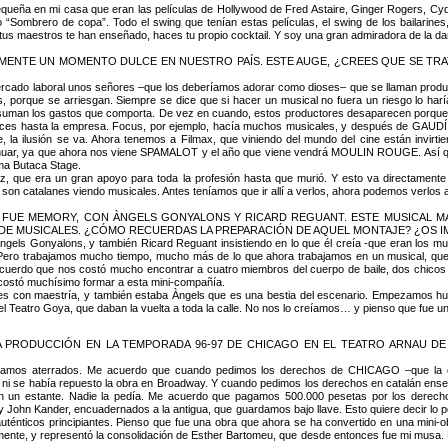
queña en mi casa que eran las películas de Hollywood de Fred Astaire, Ginger Rogers, Cyd
o “Sombrero de copa”. Todo el swing que tenían estas películas, el swing de los bailarin
e tus maestros te han enseñado, haces tu propio cocktail. Y soy una gran admiradora de la d
LMENTE UN MOMENTO DULCE EN NUESTRO PAÍS. ESTE AUGE, ¿CREES QUE SE TRA
?
ercado laboral unos señores –que los deberíamos adorar como dioses– que se llaman produc
porque se arriesgan. Siempre se dice que si hacer un musical no fuera un riesgo lo haría
asuman los gastos que comporta. De vez en cuando, estos productores desaparecen porque 
eces hasta la empresa. Focus, por ejemplo, hacía muchos musicales, y después de GAUDÍ s
de, la ilusión se va. Ahora tenemos a Filmax, que viniendo del mundo del cine están invir
ontinuar, ya que ahora nos viene SPAMALOT y el año que viene vendrá MOULIN ROUGE. Así q
ama Butaca Stage.
, que era un gran apoyo para toda la profesión hasta que murió. Y esto va directament
son catalanes viendo musicales. Antes teníamos que ir allí a verlos, ahora podemos verlos a
 FUE MEMORY, CON ÀNGELS GONYALONS Y RICARD REGUANT. ESTE MUSICAL M
DE MUSICALES. ¿CÓMO RECUERDAS LA PREPARACIÓN DE AQUEL MONTAJE? ¿OS IM
gels Gonyalons, y también Ricard Reguant insistiendo en lo que él creía -que eran los mus
ero trabajamos mucho tiempo, mucho más de lo que ahora trabajamos en un musical, que
cuerdo que nos costó mucho encontrar a cuatro miembros del cuerpo de baile, dos chicos 
 costó muchísimo formar a esta mini-compañía.
ones con maestría, y también estaba Àngels que es una bestia del escenario. Empezamos h
el Teatro Goya, que daban la vuelta a toda la calle. No nos lo creíamos… y pienso que fue 
 PRODUCCIÓN EN LA TEMPORADA 96-97 DE CHICAGO EN EL TEATRO ARNAU DE B
tábamos aterrados. Me acuerdo que cuando pedimos los derechos de CHICAGO –que la 
i se había repuesto la obra en Broadway. Y cuando pedimos los derechos en catalán ensegui
 un estante. Nadie la pedía. Me acuerdo que pagamos 500.000 pesetas por los derechos
 y John Kander, encuadernados a la antigua, que guardamos bajo llave. Esto quiere decir lo 
ténticos principiantes. Pienso que fue una obra que ahora se ha convertido en una mini-ob
mente, y representó la consolidación de Esther Bartomeu, que desde entonces fue mi musa.