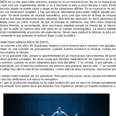
 es un reto para todos nosotros, porque no es un musical al uso. No es un musical que
 todo está por experimentar, desde si va a funcionar la idea a cómo llevarla a cabo. Existe u
oducción, donde se puede cortar y pegar en las situaciones difíciles. En un musical no es a
s con situaciones inviables, y hay que buscar alternativas para poder realizar aquello que
ocante. No tiene nombre de musical maravilloso, pero creo que está en la línea de music
al en una línea de diversión total y absoluta, diversión por diversión. Es decir, pertenece al
lidado como un crack. A pesar de que al principio no sabíamos muy bien cómo empezar
Montse Amenós, la escenógrafa, tiene una buena papeleta porque se intenta dar la misma ve
ujo, por lo tanto en nuestra obra sólo pasa en un cambio escenográfico. La música tamb
stán completamente al servicio del espectáculo. Sirven para explicar la historia: la letra 
 pretende lo que pretende el musical: llegar a todo el público.
 FAMA TRAS VARIOS AÑOS DE ÉXITO…
 se remonta a los años 80. Al principio, tampoco era el musical que a nosotros nos gustaba
mbién es una cuestión de presupuesto: cuántos actores involucra el musical, cuánta e
os explicar la historia.
a, te va gustando más, porque si aparentemente es un musical que narra historias de juven
e dicen grandes verdades. Se dicen cosas que decimos habitualmente los maestros en la c
nuestros cuerpos no están adaptados para esta disciplina”. Y es verdad. O por ejemplo, el
 espectáculo, por lo tanto los profesores les tenemos que preparar para la vida”. Y se suced
e refleja muy bien la vida de los estudiantes –sobre todo de artes escénicas– que luchan po
 se sienten mejor tratados por los guionistas. Esto pasa muy pocas veces, porque normalmente
los que nos dedicamos a la danza es energético.
ame”, que la producción española es la mejor producción que se hace en Europa actualmente
na amistad. Esto quiere decir que estamos muy orgullosos, porque en España estábamos a l