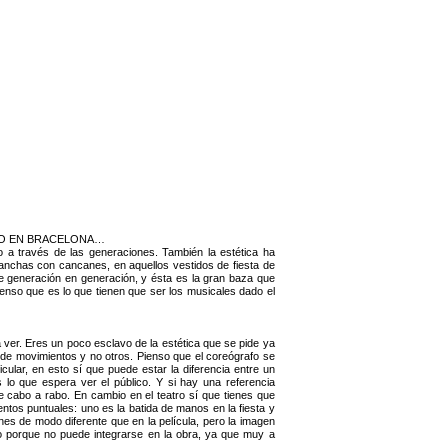
VO EN BRACELONA…
 a través de las generaciones. También la estética ha
 anchas con cancanes, en aquellos vestidos de fiesta de
 de generación en generación, y ésta es la gran baza que
ienso que es lo que tienen que ser los musicales dado el
 ver. Eres un poco esclavo de la estética que se pide ya
de movimientos y no otros. Pienso que el coreógrafo se
cular, en esto sí que puede estar la diferencia entre un
 lo que espera ver el público. Y si hay una referencia
de cabo a rabo. En cambio en el teatro sí que tienes que
tos puntuales: uno es la batida de manos en la fiesta y
ines de modo diferente que en la película, pero la imagen
 porque no puede integrarse en la obra, ya que muy a