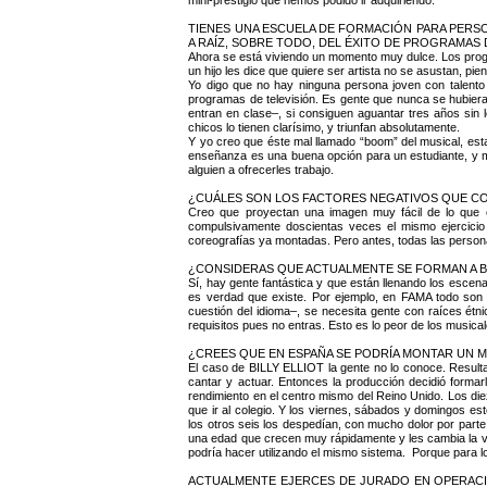
TIENES UNA ESCUELA DE FORMACIÓN PARA PERSO
A RAÍZ, SOBRE TODO, DEL ÉXITO DE PROGRAMAS
Ahora se está viviendo un momento muy dulce. Los progr
un hijo les dice que quiere ser artista no se asustan, pi
Yo digo que no hay ninguna persona joven con talento 
programas de televisión. Es gente que nunca se hubiera 
entran en clase–, si consiguen aguantar tres años sin
chicos lo tienen clarísimo, y triunfan absolutamente.
Y yo creo que éste mal llamado “boom” del musical, esta
enseñanza es una buena opción para un estudiante, y m
alguien a ofrecerles trabajo.
¿CUÁLES SON LOS FACTORES NEGATIVOS QUE CON
Creo que proyectan una imagen muy fácil de lo que es 
compulsivamente doscientas veces el mismo ejercicio h
coreografías ya montadas. Pero antes, todas las personas
¿CONSIDERAS QUE ACTUALMENTE SE FORMAN A 
Sí, hay gente fantástica y que están llenando los escen
es verdad que existe. Por ejemplo, en FAMA todo son 
cuestión del idioma–, se necesita gente con raíces ét
requisitos pues no entras. Esto es lo peor de los musica
¿CREES QUE EN ESPAÑA SE PODRÍA MONTAR UN MU
El caso de BILLY ELLIOT la gente no lo conoce. Resulta 
cantar y actuar. Entonces la producción decidió formar
rendimiento en el centro mismo del Reino Unido. Los die
que ir al colegio. Y los viernes, sábados y domingos e
los otros seis los despedían, con mucho dolor por parte
una edad que crecen muy rápidamente y les cambia la voz
podría hacer utilizando el mismo sistema. Porque para l
ACTUALMENTE EJERCES DE JURADO EN OPERACI