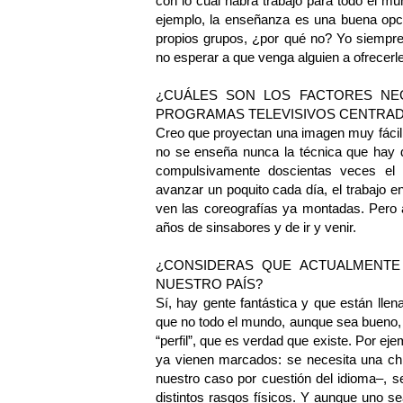
con lo cual habrá trabajo para todo el m
ejemplo, la enseñanza es una buena opci
propios grupos, ¿por qué no? Yo siempre
no esperar a que venga alguien a ofrecerle
¿CUÁLES SON LOS FACTORES NE
PROGRAMAS TELEVISIVOS CENTRADOS
Creo que proyectan una imagen muy fácil 
no se enseña nunca la técnica que hay detr
compulsivamente doscientas veces el mi
avanzar un poquito cada día, el trabajo en
ven las coreografías ya montadas. Pero a
años de sinsabores y de ir y venir.
¿CONSIDERAS QUE ACTUALMENTE
NUESTRO PAÍS?
Sí, hay gente fantástica y que están lle
que no todo el mundo, aunque sea bueno, 
“perfil”, que es verdad que existe. Por e
ya vienen marcados: se necesita una chi
nuestro caso por cuestión del idioma–, s
distintos rasgos físicos. Y aunque uno 