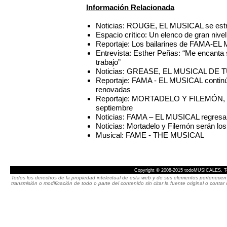
Información Relacionada
Noticias: ROUGE, EL MUSICAL se estren
Espacio crítico: Un elenco de gran niv
Reportaje: Los bailarines de FAMA-EL 
Entrevista: Esther Peñas: “Me encanta s
trabajo”
Noticias: GREASE, EL MUSICAL DE TU 
Reportaje: FAMA - EL MUSICAL continúa
renovadas
Reportaje: MORTADELO Y FILEMÓN, TH
septiembre
Noticias: FAMA – EL MUSICAL regresa 
Noticias: Mortadelo y Filemón serán lo
Musical: FAME - THE MUSICAL
Copyright © 2008-2015 todoMUSICALES. To
Todos los derechos de la propiedad intelectual de esta web y de sus elementos pertenecen 
transmisión o modificación de todo o parte del contenido sin citar la fuente original o cont