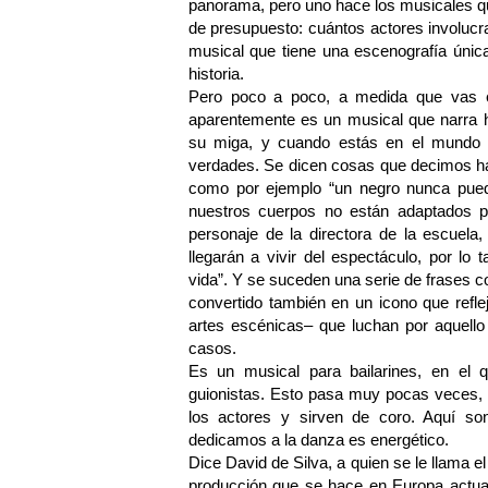
panorama, pero uno hace los musicales q
de presupuesto: cuántos actores involuc
musical que tiene una escenografía únic
historia.
Pero poco a poco, a medida que vas e
aparentemente es un musical que narra h
su miga, y cuando estás en el mundo a
verdades. Se dicen cosas que decimos ha
como por ejemplo “un negro nunca pued
nuestros cuerpos no están adaptados pa
personaje de la directora de la escuel
llegarán a vivir del espectáculo, por lo
vida”. Y se suceden una serie de frases c
convertido también en un icono que refle
artes escénicas– que luchan por aquello
casos.
Es un musical para bailarines, en el q
guionistas. Esto pasa muy pocas veces, 
los actores y sirven de coro. Aquí son
dedicamos a la danza es energético.
Dice David de Silva, a quien se le llama e
producción que se hace en Europa actual