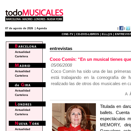
|
|
07 de agosto de 2026 |
Agenda
CINE-TV |
CD-DVD-LIBROS |
ELL@S |
ENTREVIST
entrevistas
Actualidad
Cartelera
Coco Comín: “En un musical tienes que 
05/06/2008
Coco Comín ha sido una de las primeras 
Actualidad
Cartelera
está trabajando en la coreografía
realizado las de otros dos musicales e
Actualidad
Cartelera
Titulada en dan
Actualidad
ballets. Cuent
Cartelera
espectáculos m
MEMORY, dirig
Actualidad
Gonyalons, estr