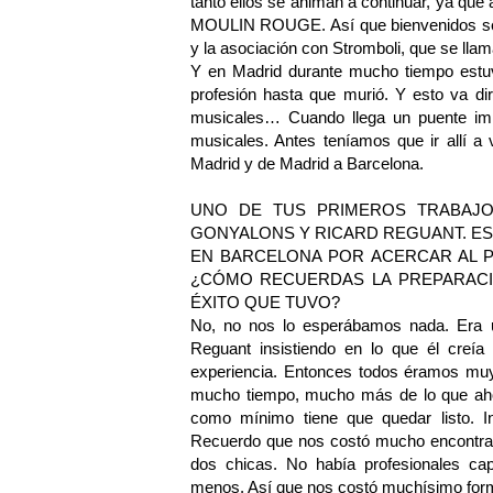
tanto ellos se animan a continuar, ya q
MOULIN ROUGE. Así que bienvenidos sea
y la asociación con Stromboli, que se lla
Y en Madrid durante mucho tiempo estuv
profesión hasta que murió. Y esto va di
musicales… Cuando llega un puente imp
musicales. Antes teníamos que ir allí a
Madrid y de Madrid a Barcelona.
UNO DE TUS PRIMEROS TRABAJ
GONYALONS Y RICARD REGUANT. E
EN BARCELONA POR ACERCAR AL P
¿CÓMO RECUERDAS LA PREPARACIÓ
ÉXITO QUE TUVO?
No, no nos lo esperábamos nada. Era 
Reguant insistiendo en lo que él creía
experiencia. Entonces todos éramos mu
mucho tiempo, mucho más de lo que ah
como mínimo tiene que quedar listo. I
Recuerdo que nos costó mucho encontrar 
dos chicas. No había profesionales cap
menos. Así que nos costó muchísimo form