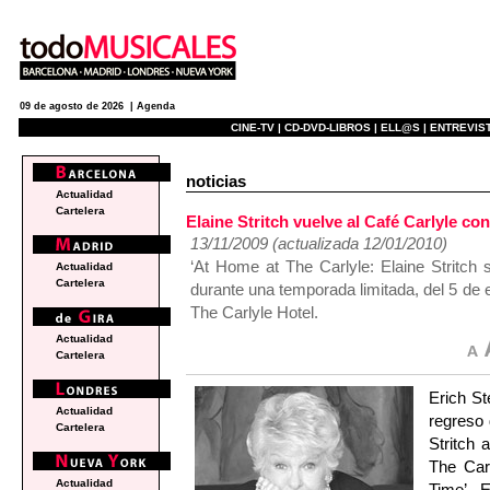
09 de agosto de 2026 |
Agenda
CINE-TV |
CD-DVD-LIBROS |
ELL@S |
ENTREVIST
noticias
Actualidad
Cartelera
Elaine Stritch vuelve al Café Carlyle c
13/11/2009 (actualizada 12/01/2010)
‘At Home at The Carlyle: Elaine Stritch
Actualidad
Cartelera
durante una temporada limitada, del 5 de e
The Carlyle Hotel.
Actualidad
Cartelera
Erich St
Actualidad
regreso 
Cartelera
Stritch 
The Carl
Actualidad
Time’. 