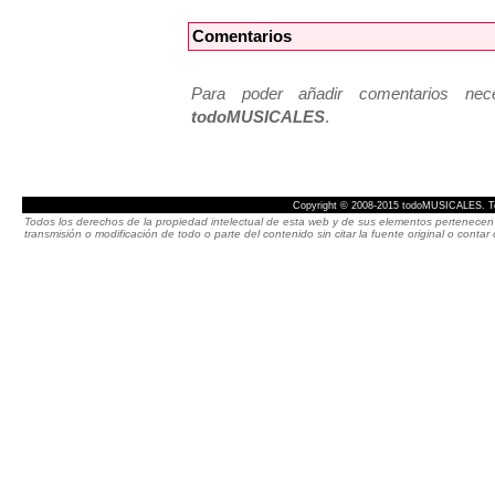
Comentarios
Para poder añadir comentarios neces
todoMUSICALES
.
Copyright © 2008-2015 todoMUSICALES. To
Todos los derechos de la propiedad intelectual de esta web y de sus elementos pertenecen 
transmisión o modificación de todo o parte del contenido sin citar la fuente original o cont