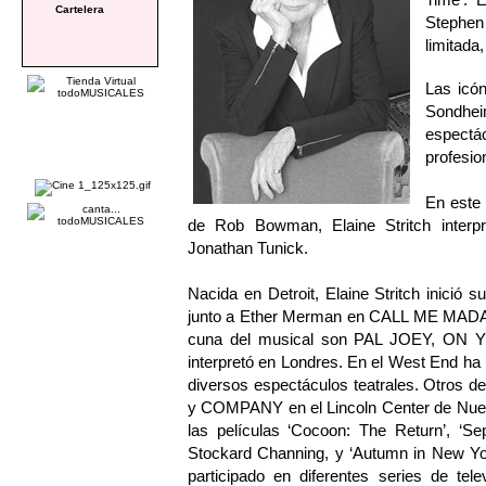
Cartelera
Stephe
limitada
Las icón
Sondhei
espectá
profesio
En este 
de Rob Bowman, Elaine Stritch interp
Jonathan Tunick.
Nacida en Detroit, Elaine Stritch inició 
junto a Ether Merman en CALL ME MADAM.
cuna del musical son PAL JOEY, ON 
interpretó en Londres. En el West En
diversos espectáculos teatrales. Otros d
y COMPANY en el Lincoln Center de Nueva
las películas ‘Cocoon: The Return’, ‘S
Stockard Channing, y ‘Autumn in New Yo
participado en diferentes series de te