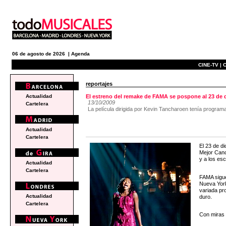
06 de agosto de 2026 |
Agenda
CINE-TV |
C
reportajes
Actualidad
El estreno del remake de FAMA se pospone al 23 de 
13/10/2009
Cartelera
La película dirigida por Kevin Tancharoen tenía program
Actualidad
Cartelera
El 23 de d
Mejor Canci
y a los es
Actualidad
Cartelera
FAMA sigue 
Nueva York
variada pr
Actualidad
duro.
Cartelera
Con miras 