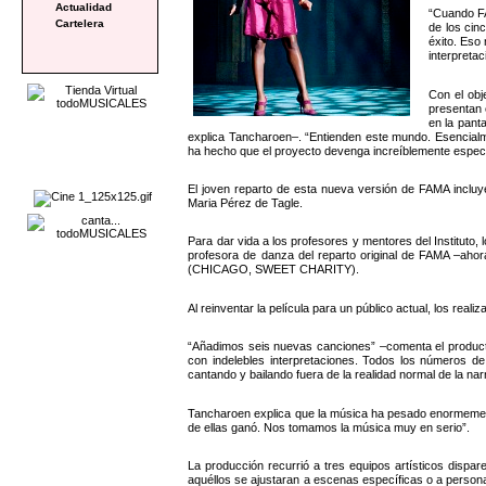
Actualidad
“Cuando FA
Cartelera
de los cin
éxito. Eso 
interpretac
Con el obj
presentan 
en la panta
explica Tancharoen–. “Entienden este mundo. Esencialme
ha hecho que el proyecto devenga increíblemente especia
El joven reparto de esta nueva versión de FAMA incluy
Maria Pérez de Tagle.
Para dar vida a los profesores y mentores del Instituto,
profesora de danza del reparto original de FAMA –a
(CHICAGO, SWEET CHARITY).
Al reinventar la película para un público actual, los rea
“Añadimos seis nuevas canciones” –comenta el productor 
con indelebles interpretaciones. Todos los números 
cantando y bailando fuera de la realidad normal de la narr
Tancharoen explica que la música ha pesado enormemente 
de ellas ganó. Nos tomamos la música muy en serio”.
La producción recurrió a tres equipos artísticos disp
aquéllos se ajustaran a escenas específicas o a personaj