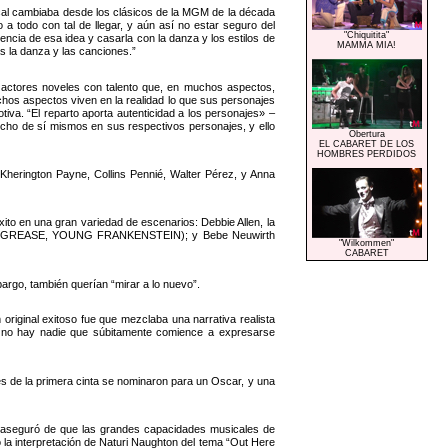
cal cambiaba desde los clásicos de la MGM de la década
 a todo con tal de llegar, y aún así no estar seguro del
"Chiquitita"
encia de esa idea y casarla con la danza y los estilos de
MAMMA MIA!
as la danza y las canciones.”
e actores noveles con talento que, en muchos aspectos,
chos aspectos viven en la realidad lo que sus personajes
otiva. “El reparto aporta autenticidad a los personajes» –
ucho de sí mismos en sus respectivos personajes, y ello
Obertura
EL CABARET DE LOS
HOMBRES PERDIDOS
Kherington Payne, Collins Pennié, Walter Pérez, y Anna
xito en una gran variedad de escenarios: Debbie Allen, la
lally (GREASE, YOUNG FRANKENSTEIN); y Bebe Neuwirth
"Wilkommen"
CABARET
mbargo, también querían “mirar a lo nuevo”.
original exitoso fue que mezclaba una narrativa realista
, no hay nadie que súbitamente comience a expresarse
es de la primera cinta se nominaron para un Oscar, y una
se aseguró de que las grandes capacidades musicales de
o la interpretación de Naturi Naughton del tema “Out Here