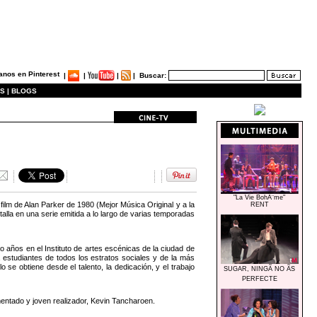
|
|
|
|
Buscar:
S |
BLOGS
"La Vie BohÃ¨me"
ilm de Alan Parker de 1980 (Mejor Música Original y a la
RENT
talla en una serie emitida a lo largo de varias temporadas
o años en el Instituto de artes escénicas de la ciudad de
estudiantes de todos los estratos sociales y de la más
e obtiene desde el talento, la dedicación, y el trabajo
SUGAR, NINGÃ NO ÃS
PERFECTE
mentado y joven realizador, Kevin Tancharoen.