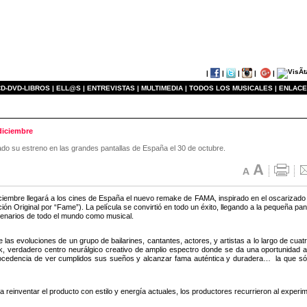
|
|
|
|
|
D-DVD-LIBROS |
ELL@S |
ENTREVISTAS |
MULTIMEDIA |
TODOS LOS MUSICALES |
ENLACE
diciembre
ado su estreno en las grandes pantallas de España el 30 de octubre.
iciembre llegará a los cines de España el nuevo remake de FAMA, inspirado en el oscarizado f
ón Original por “Fame”). La película se convirtió en todo un éxito, llegando a la pequeña pan
cenarios de todo el mundo como musical.
las evoluciones de un grupo de bailarines, cantantes, actores, y artistas a lo largo de cuatr
, verdadero centro neurálgico creativo de amplio espectro donde se da una oportunidad a 
ocedencia de ver cumplidos sus sueños y alcanzar fama auténtica y duradera… la que sólo s
a reinventar el producto con estilo y energía actuales, los productores recurrieron al experi