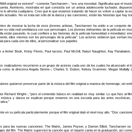
MA original se estrenó” –comenta Tancharoen–, “era una novedad. Significaba que el musi
cuenta. Asimismo, mostraba en qué consistía ser un artista adolescente luchador, dispuesto
no lo afronta cualquiera. Creo que lo que estamos tratando de hacer es volver a captar la es
ión actuales. No se trata tan sólo de la danza y las canciones, están las historias que hay tr
etivo de mostrar la lucha de esos jóvenes artistas, Tancharoen ha unido a un conjunto d
en su vida real semblanza con sus personajes. Los jóvenes intérpretes de la película en mu
lla están pasando, lo cual confiere a las historias de la película honestidad e inmediatez em
nte, ellos mismos son los personajes de la película”. Los actores sintieron que vertían m
l para cada uno de ellos, al personalizar sus papeles.
e a Asher Book, Kristy Flores, Paul Iacono, Paul McGill, Naturi Naughton, Kay Panabaker, 
 los realizadores recurrieron a un grupo de actores cada uno de los cuales ha alcanzado el é
hora como la directora Angela Simms–; Charles S. Dutton; Kelsey Grammer; Megan Mul
lizadores quisieron preservar parte de la música del film original a manera de homenaje, sin e
Richard Wright–, “pero el contenido básico en realidad es muy similar. Lo que hizo al film 
de música y danza se explican porque estamos en una escuela para las artes escénicas
ativa.”
en su película particularmente porque el film original dejó el nivel muy alto. “Dos cancion
ares para las nuevas canciones: The Matrix, James Poyser, y Damon Elliott. Tancharoen 
es del film. The Matrix supervisó la canción que el reparto canta en la graduación, así com