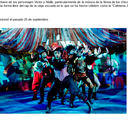
no de los personajes Victor y Malik, particularmente de la música de la fiesta de los chic
jó la forma libre del rap de la vieja escuela en lo que se ha hecho célebre como la “Cafeter
strenó el pasado 25 de septiembre.