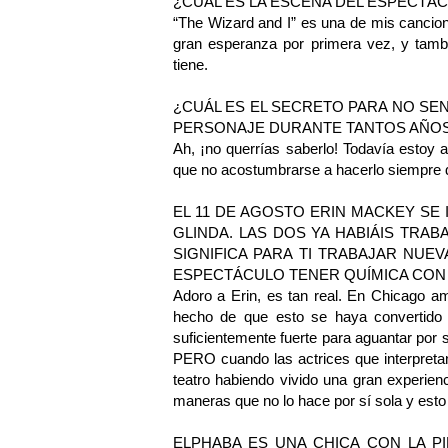
¿CUÁL ES LA ESCENA DEL ESPECTÁ
“The Wizard and I” es una de mis cancion
gran esperanza por primera vez, y tam
tiene.
¿CUÁL ES EL SECRETO PARA NO SE
PERSONAJE DURANTE TANTOS AÑO
Ah, ¡no querrías saberlo! Todavía estoy 
que no acostumbrarse a hacerlo siempre d
EL 11 DE AGOSTO ERIN MACKEY S
GLINDA. LAS DOS YA HABIÁIS TRA
SIGNIFICA PARA TI TRABAJAR NUE
ESPECTÁCULO TENER QUÍMICA CON L
Adoro a Erin, es tan real. En Chicago a
hecho de que esto se haya convertido e
suficientemente fuerte para aguantar por 
PERO cuando las actrices que interpretan
teatro habiendo vivido una gran experien
maneras que no lo hace por sí sola y esto
ELPHABA ES UNA CHICA CON LA P