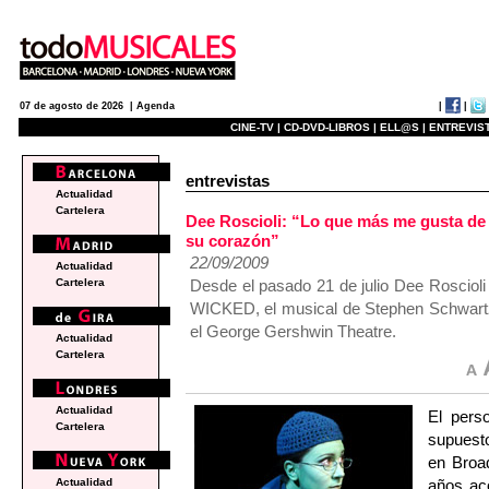
|
|
07 de agosto de 2026 |
Agenda
CINE-TV |
CD-DVD-LIBROS |
ELL@S |
ENTREVIST
entrevistas
Actualidad
Cartelera
Dee Roscioli: “Lo que más me gusta de 
su corazón”
22/09/2009
Actualidad
Desde el pasado 21 de julio Dee Roscioli
Cartelera
WICKED, el musical de Stephen Schwartz 
el George Gershwin Theatre.
Actualidad
Cartelera
Actualidad
El pers
Cartelera
supuesto
en Broad
años ac
Actualidad