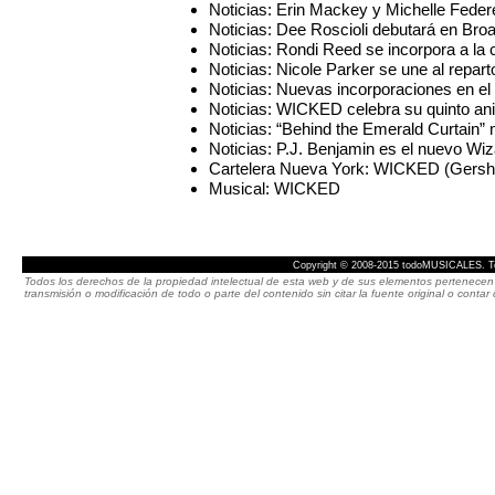
Noticias: Erin Mackey y Michelle Fede
Noticias: Dee Roscioli debutará en Br
Noticias: Rondi Reed se incorpora a 
Noticias: Nicole Parker se une al re
Noticias: Nuevas incorporaciones en 
Noticias: WICKED celebra su quinto an
Noticias: “Behind the Emerald Curtain”
Noticias: P.J. Benjamin es el nuevo W
Cartelera Nueva York: WICKED (Gersh
Musical: WICKED
Copyright © 2008-2015 todoMUSICALES. To
Todos los derechos de la propiedad intelectual de esta web y de sus elementos pertenecen 
transmisión o modificación de todo o parte del contenido sin citar la fuente original o cont