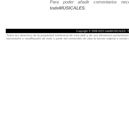
Para poder añadir comentarios neces
todoMUSICALES
.
Copyright © 2008-2015 todoMUSICALES. To
Todos los derechos de la propiedad intelectual de esta web y de sus elementos pertenecen 
transmisión o modificación de todo o parte del contenido sin citar la fuente original o cont