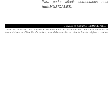
Para poder añadir comentarios neces
todoMUSICALES
.
Copyright © 2008-2015 todoMUSICALES. To
Todos los derechos de la propiedad intelectual de esta web y de sus elementos pertenecen 
transmisión o modificación de todo o parte del contenido sin citar la fuente original o cont