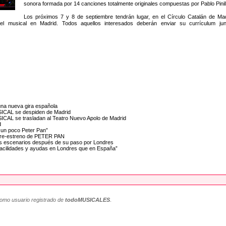
sonora formada por 14 canciones totalmente originales compuestas por Pablo Pinill
Los próximos 7 y 8 de septiembre tendrán lugar, en el Círculo Catalán de Madr
l musical en Madrid. Todos aquellos interesados deberán enviar su currículum junt
na nueva gira española
ICAL se despiden de Madrid
AL se trasladan al Teatro Nuevo Apolo de Madrid
d
o un poco Peter Pan”
el re-estreno de PETER PAN
s escenarios después de su paso por Londres
acilidades y ayudas en Londres que en España”
como usuario registrado de
todoMUSICALES
.