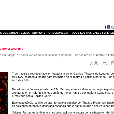
|
|
D-DVD-LIBROS |
ELL@S |
ENTREVISTAS |
MULTIMEDIA |
TODOS LOS MUSICALES |
ENLACE
o por el West End
stina Fargas, se podrá ver los fines de semana a partir del 3 de octubre en el Teatro La Lati
Tras haberse representado en castellano en el Garrick Theatre de Londres d
MUSICAL regresa a Madrid para instalarse en el Teatro La Latina a partir del 3 d
las 12h y 16h.
Basado en la famosa novela de J.M. Barries, el musical tiene como protagonist
aventuras en el País de Nunca Jamás de Peter Pan, su compañera Campanilla, su
el malvado pirata Capitán Garfio.
Este espectáculo familiar de gran formato producido por Theatre Properties lle
de seis años por toda la geografía española que le había llevado a ser visto por 
Cristina Fargas es la directora artística, así como autora de la adaptación del l