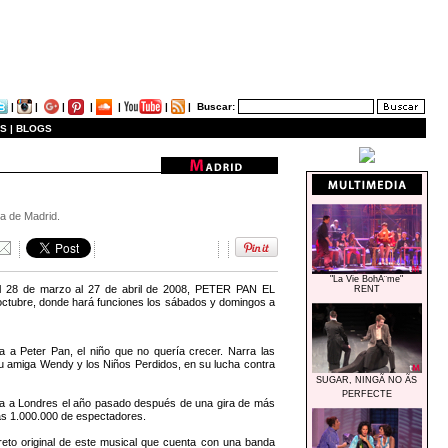
|
|
|
|
|
|
|
Buscar:
S |
BLOGS
na de Madrid.
"La Vie BohÃ¨me"
el 28 de marzo al 27 de abril de 2008, PETER PAN EL
RENT
e octubre, donde hará funciones los sábados y domingos a
a a Peter Pan, el niño que no quería crecer. Narra las
 amiga Wendy y los Niños Perdidos, en su lucha contra
SUGAR, NINGÃ NO ÃS
PERFECTE
gaba a Londres el año pasado después de una gira de más
más 1.000.000 de espectadores.
ibreto original de este musical que cuenta con una banda