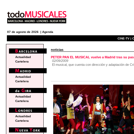
07 de agosto de 2026 |
Agenda
CINE-TV |
C
noticias
Actualidad
PETER PAN EL MUSICAL vuelve a Madrid tras su pas
02/09/2009
Cartelera
El musical, que cuenta con dirección y adaptación de Cri
Actualidad
Cartelera
Actualidad
Cartelera
Actualidad
Cartelera